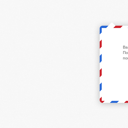
Ва
По
по