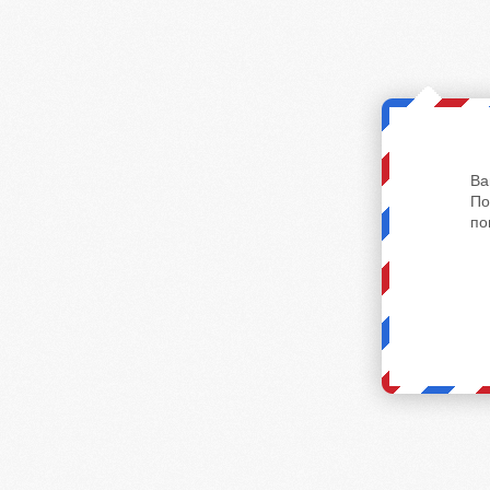
Ва
По
по