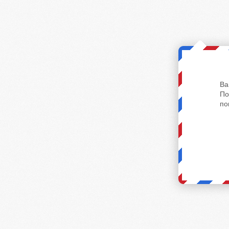
Ва
По
по