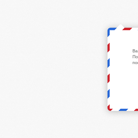
Ва
По
по