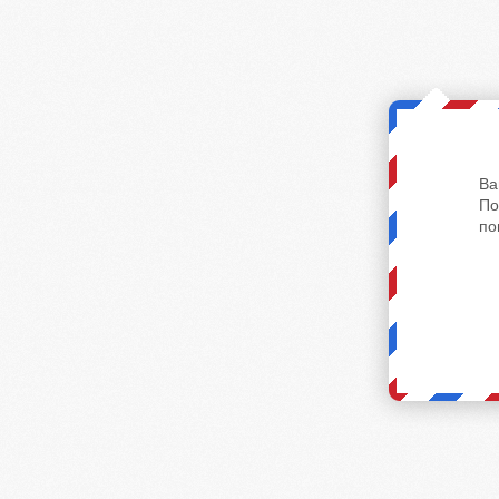
Ва
По
по