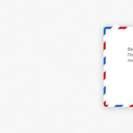
Ва
По
по