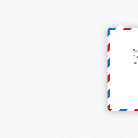
Ва
По
по