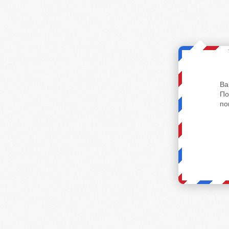
Ва
По
по