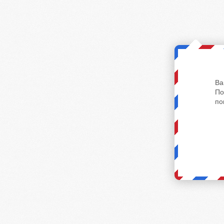
Ва
По
по