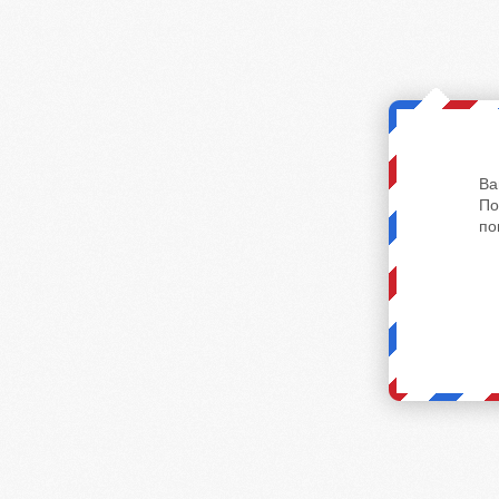
Ва
По
по