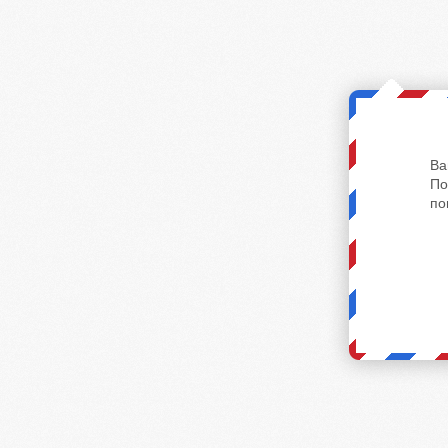
Ва
По
по