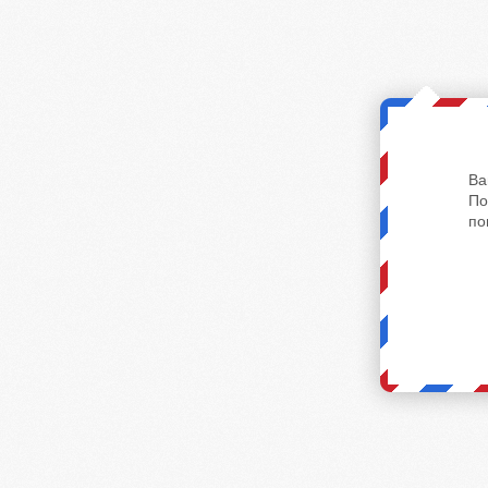
Ва
По
по