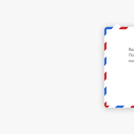
Ва
По
по