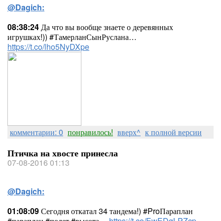
@Dagich:
08:38:24
Да что вы вообще знаете о деревянных
игрушках!)) #ТамерланСынРуслана…
https://t.co/lho5NyDXpe
комментарии: 0
понравилось!
вверх^
к полной версии
Птичка на хвосте принесла
07-08-2016 01:13
@Dagich:
01:08:09
Сегодня откатал 34 тандема!) #ProПараплан
#параплан #полет #высота…
https://t.co/EwEDgLPZcp