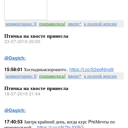
комментарии: 0
понравилось!
вверх^
к полной версии
Птичка на хвосте принесла
23-07-2016 20:00
@Dagich:
15:58:01
Хоспадикакхорошото..
https://t.co/S2eqNindIi
комментарии: 0
понравилось!
вверх^
к полной версии
Птичка на хвосте принесла
18-07-2016 21:44
@Dagich:
17:40:53
Завтра крайний день, когда курс ProМечты по
минимальной…
https://t.co/cN7fqJtYBG