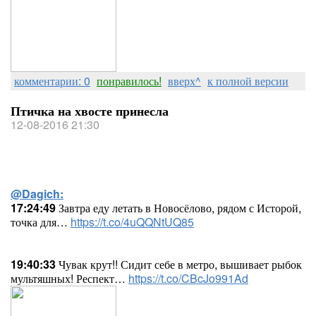
комментарии: 0
понравилось!
вверх^
к полной версии
Птичка на хвосте принесла
12-08-2016 21:30
@Dagich:
17:24:49
Завтра еду летать в Новосёлово, рядом с Исторой,
точка для…
https://t.co/4uQQNtUQ85
19:40:33
Чувак крут!! Сидит себе в метро, вышивает рыбок
мультяшных! Респект…
https://t.co/CBcJo991Ad