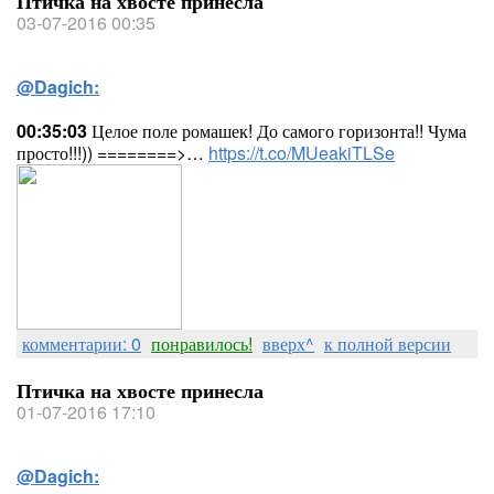
Птичка на хвосте принесла
03-07-2016 00:35
@Dagich:
00:35:03
Целое поле ромашек! До самого горизонта!! Чума
просто!!!)) ========>…
https://t.co/MUeakiTLSe
комментарии: 0
понравилось!
вверх^
к полной версии
Птичка на хвосте принесла
01-07-2016 17:10
@Dagich: