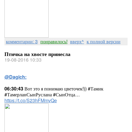
комментарии: 3
понравилось!
вверх^
к полной версии
Птичка на хвосте принесла
19-08-2016 10:33
@Dagich:
06:30:43
Вот это я понимаю цветочек!)) #Тамик
#ТамерланСынРуслана #СынОтца…
https://t.co/S23hFMmvQe