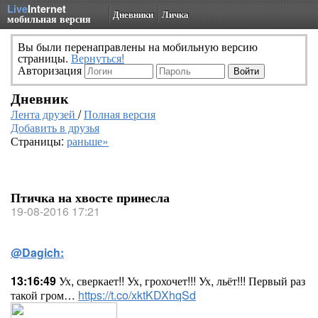
Live
Internet
Дневники
Личка
мобильная версия
Вы были перенаправлены на мобильную версию
страницы.
Вернуться!
Авторизация
Дневник
Лента друзей
/
Полная версия
Добавить в друзья
Страницы:
раньше»
Птичка на хвосте принесла
19-08-2016 17:21
@Dagich:
13:16:49
Ух, сверкает!! Ух, грохочет!!! Ух, льёт!!! Первый раз
такой гром…
https://t.co/xktKDXhqSd