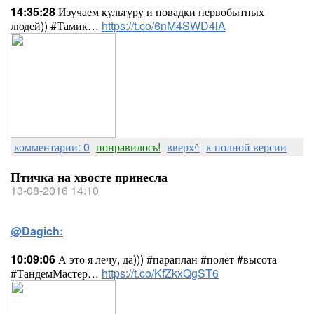
14:35:28
Изучаем культуру и повадки первобытных
людей)) #Тамик…
https://t.co/6nM4SWD4iA
комментарии: 0
понравилось!
вверх^
к полной версии
Птичка на хвосте принесла
13-08-2016 14:10
@Dagich:
10:09:06
А это я лечу, да))) #параплан #полёт #высота
#ТандемМастер…
https://t.co/KfZkxQgST6