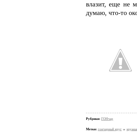
влазит, еще не м
думаю, что-то ок
Рубрики:
ГОНчар
Метки:
гончарный круг
кружк