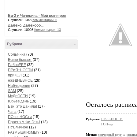
Би-2 и Чичерина - Мой рок-н-рол
Слушали: 1348
Комментарии: 5
Далеко, далекооо...
Слушали: 10008
Комментарии: 13
Рубрики
-
СольЯнка
(70)
Всяко бывает
(37)
РабочЕЕЕ
(32)
ПРиЯтНОСТИ
(31)
приКОЛ
(31)
ежеДНЕВНОЕ
(28)
Наблюдения
(27)
SAM
(25)
МуДрОСТИ
(19)
Юрьев день
(19)
Осталось расписат
Бэн, это Данила!
(17)
Чача
(17)
ПОлезНОСти
(15)
Рубрики:
ПРиЯтНОСТИ
Просто А-Фи-Геть!
(13)
ГОНчар
ПУБличное
(12)
РАзМЫшЛИзМЫ?
(10)
Метки:
гончарный круг
крынка