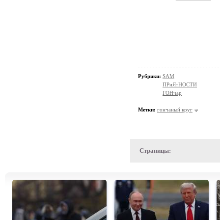
Рубрики:
SAM
ПРиЯтНОСТИ
ГОНчар
Метки:
гончаный круг
Страницы: