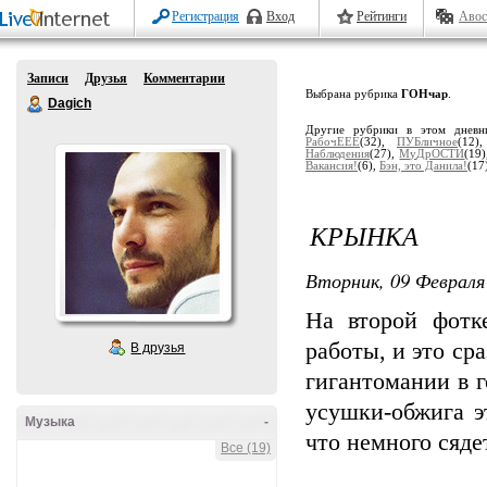
Регистрация
Вход
Рейтинги
Авос
Записи
Друзья
Комментарии
Выбрана рубрика
ГОНчар
.
Dagich
Другие рубрики в этом дневн
РабочЕЕЕ
(32),
ПУБличное
(12
Наблюдения
(27),
МуДрОСТИ
(19
Вакансия!
(6),
Бэн, это Данила!
(17
КРЫНКА
Вторник, 09 Февраля 
На второй фотк
работы, и это ср
В друзья
гигантомании в г
усушки-обжига э
Музыка
-
что немного сяде
Все (19)