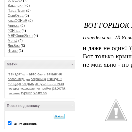
вотАфак
(7)
Вакансия!
(6)
ПараПлан
(5)
СынОтца
(5)
какаФОНиЯ
(5)
ВОТ ГОРШОК
Аниска
(5)
ГОНчар
(4)
Понедельник, 18 Янва
МЕРОприЯтия
(4)
MenU
(4)
ЛикБез
(3)
и даже не один! )
Чтиво
(1)
Вот только крыше
не мои явно - по 
Метки
-
"звизда"
авто
вакансия
sam
блоги
конкурс
велосипед
заграница
дом
отдых
концерт
отпуск
параплан
работа
пробки
поездка
поздравления
халява
турнир
реклама
Поиск по дневнику
-
в этом дневнике