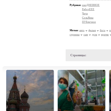
Рубрики:
ежеДНЕВНОЕ
РабочЕЕЕ
Чача
СольЯнка
ПУБличное
Метки:
авто
фильм
йога
и
стрижка
сын
дела
кратко
Страницы: