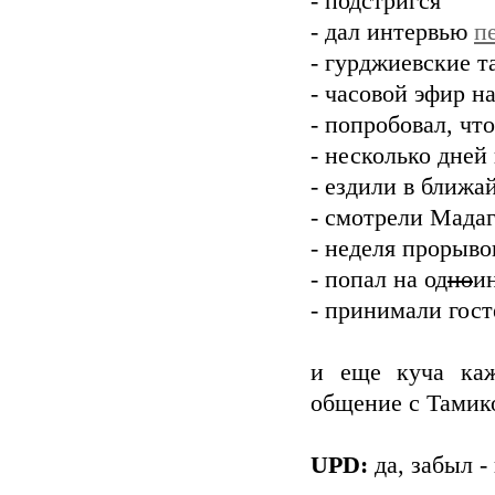
- подстригся
- дал интервью
п
- гурджиевские 
- часовой эфир н
- попробовал, что
- несколько дней
- ездили в ближ
- смотрели Мадаг
- неделя прорыво
- попал на од
но
ин
- принимали гост
и еще куча каж
общение с Тамико
UPD:
да, забыл -