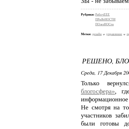
ЗЫ - не забываем
Рубрики:
РабочЕЕЕ
ПРиЯтНОСТИ
ПОлезНОСти
Метки:
дизайн
управление
п
РЕШЕНО, БЛО
Среда, 17 Декабря 20
Только верну
блогосфера»
, гд
информационное 
Не смотря на то
участников заби
были готовы д