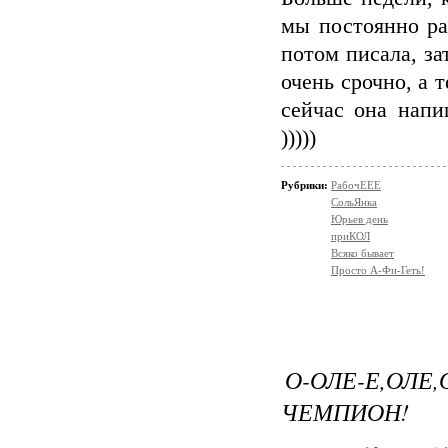
мы постоянно ра
потом писала, за
очень срочно, а 
сейчас она напи
)))))
Рубрики:
РабочЕЕЕ
СольЯнка
Юрьев день
приКОЛ
Всяко бывает
Просто А-Фи-Геть!
О-ОЛЕ-Е,ОЛ
ЧЕМПИОН!