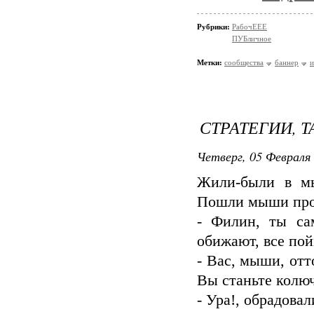
Рубрики:
РабочЕЕЕ
ПУБличное
Метки:
сообщества
баннер
и
СТРАТЕГИИ, Т
Четверг, 05 Февраля 
Жили-были в м
Пошли мыши прос
- Филин, ты са
обижают, все пой
- Вас, мыши, отт
Вы станьте колюч
- Ура!, обрадова