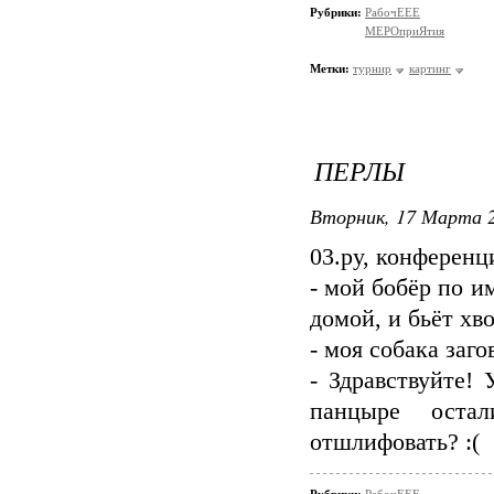
Рубрики:
РабочЕЕЕ
МЕРОприЯтия
Метки:
турнир
картинг
ПЕРЛЫ
Вторник, 17 Марта 2
03.ру, конференц
- мой бобёр по и
домой, и бьёт хв
- моя собака заго
- Здравствуйте!
панцыре оста
отшлифовать? :(