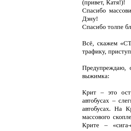
(привет, Катя!)!
Спасибо массови
Дэну!
Спасибо толпе б
Всё, скажем «СТ
трафику, приступ
Предупреждаю, о
выжимка:
Крит – это ост
автобусах – сле
автобусах. На К
массового скопл
Крите – «сига-