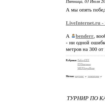
Пятница, 03 Июля 20
А мы опять побед
LiveInternet.ru 
А
benderr
, во
- ни одной ошибк
метров на 300 от 
Рубрики:
РабочЕЕЕ
ПУБличное
МЕРОприЯтия
Метки:
картинг
чемпионы
ТУРНИР ПО К