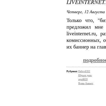
LIVEINTERNET.
Четверг, 12 Августа 
Только что, "би
предложил мне 
liveinternet.ru
комиссионных, о
их баннер на гла
подробное
Рубрики:
РабочЕЕЕ
Юрьев день
приКОЛ
Всяко бывает