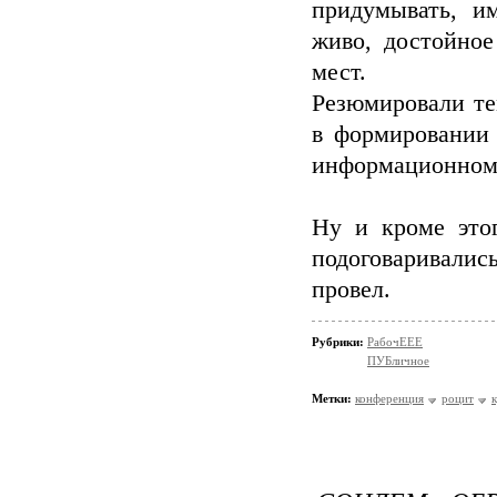
придумывать, им
живо, достойное
мест.
Резюмировали те
в формировании 
информационном 
Ну и кроме этог
подоговаривалис
провел.
Рубрики:
РабочЕЕЕ
ПУБличное
Метки:
конференция
роцит