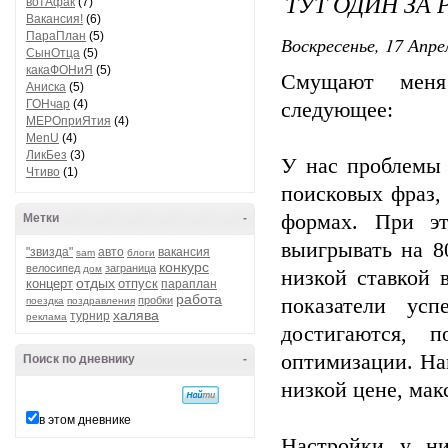
ТУТ ОДИН ЗА 
вотАфак
(7)
Вакансия!
(6)
ПараПлан
(5)
Воскресенье, 17 Апре
СынОтца
(5)
какаФОНиЯ
(5)
Смущают меня
Аниска
(5)
ГОНчар
(4)
следующее:
МЕРОприЯтия
(4)
MenU
(4)
ЛикБез
(3)
У нас проблемы 
Чтиво
(1)
поисковых фраз,
формах. При эт
Метки
-
выигрывать на 8
"звизда"
авто
вакансия
sam
блоги
конкурс
велосипед
заграница
дом
низкой ставкой 
отдых
концерт
отпуск
параплан
работа
пробки
показатели ус
поездка
поздравления
халява
турнир
реклама
достигаются, 
оптимизации. На
Поиск по дневнику
-
низкой цене, мак
в этом дневнике
Настройки у ни