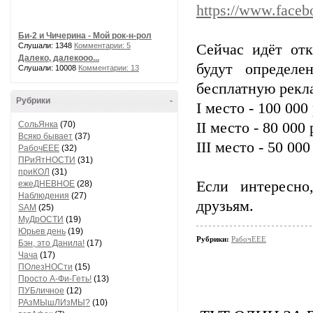
https://www.face
Би-2 и Чичерина - Мой рок-н-рол
Слушали: 1348
Комментарии: 5
Сейчас идёт отк
Далеко, далекооо...
будут определ
Слушали: 10008
Комментарии: 13
бесплатную рек
Рубрики
-
I место - 100 000
СольЯнка
(70)
II место - 80 000 
Всяко бывает
(37)
III место - 50 000
РабочЕЕЕ
(32)
ПРиЯтНОСТИ
(31)
приКОЛ
(31)
Если интересно
ежеДНЕВНОЕ
(28)
Наблюдения
(27)
друзьям.
SAM
(25)
МуДрОСТИ
(19)
Юрьев день
(19)
Рубрики:
РабочЕЕЕ
Бэн, это Данила!
(17)
Чача
(17)
ПОлезНОСти
(15)
Просто А-Фи-Геть!
(13)
ПУБличное
(12)
РАзМЫшЛИзМЫ?
(10)