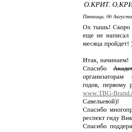
О.КРИТ. О,КРИ
Пятница, 06 Августа
Ох тышь! Скоро у
еще не написал 
месяца пройдет! )
Итак, начинаем!
Спасибо
Акад
организаторам 
годов, первому 
www.TBG-Brand.
Савельевой)!
Спасибо многоп
респект гиду Вик
Спасибо поддер