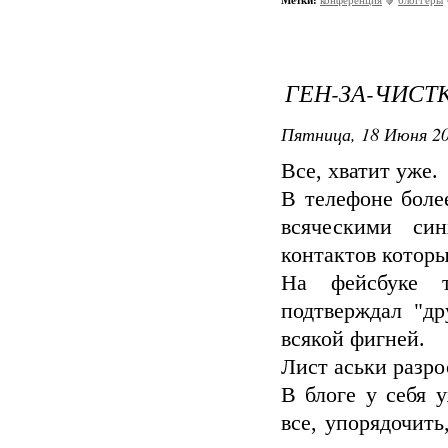
Метки:
конференция
блоггеры
ГЕН-ЗА-ЧИСТ
Пятница, 18 Июня 20
Все, хватит уже.
В телефоне боле
всяческими си
контактов которы
На фейсбуке т
подтверждал "др
всякой фигней.
Лист аськи разро
В блоге у себя 
все, упорядочить