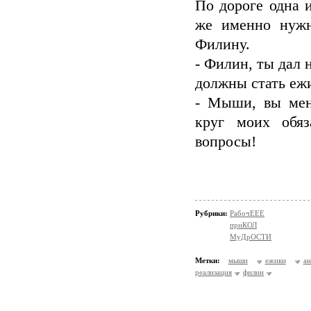
По дороге одна 
же именно нужн
Филину.
- Филин, ты дал 
должны стать еж
- Мыши, вы меня
круг моих обяз
вопросы!
Рубрики:
РабочЕЕЕ
приКОЛ
МуДрОСТИ
Метки:
мыши
ежики
ан
реализация
филин