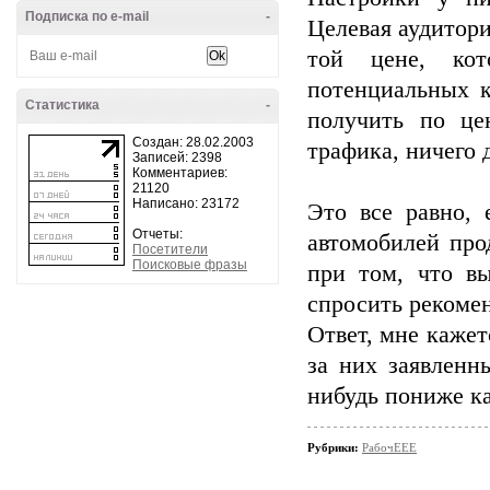
Подписка по e-mail
-
Целевая аудитори
той цене, ко
потенциальных к
Статистика
-
получить по ц
Создан: 28.02.2003
трафика, ничего 
Записей: 2398
Комментариев:
21120
Написано: 23172
Это все равно, 
Отчеты:
автомобилей про
Посетители
Поисковые фразы
при том, что в
спросить рекомен
Ответ, мне кажет
за них заявленн
нибудь пониже к
Рубрики:
РабочЕЕЕ