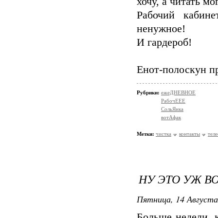
хочу, а читать мо
Рабочий кабине
ненужное!
И гардероб!
Енот-полоскун пр
Рубрики:
ежеДНЕВНОЕ
РабочЕЕЕ
СольЯнка
вотАфак
Метки:
чистка
контакты
тел
НУ ЭТО УЖ ВО
Пятница, 14 Августа
Больше недели, 