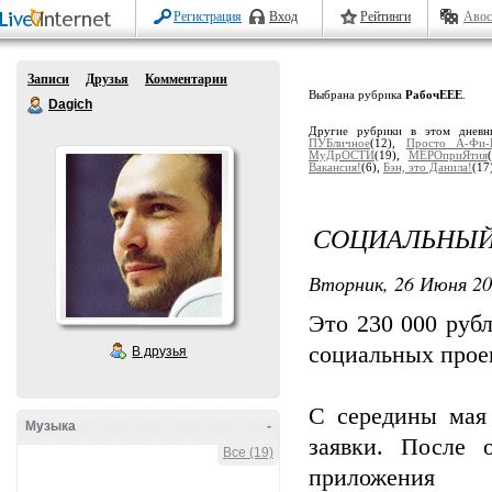
Регистрация
Вход
Рейтинги
Авос
Записи
Друзья
Комментарии
Выбрана рубрика
РабочЕЕЕ
.
Dagich
Другие рубрики в этом дневн
ПУБличное
(12),
Просто А-Фи-Г
МуДрОСТИ
(19),
МЕРОприЯтия
Вакансия!
(6),
Бэн, это Данила!
(17
СОЦИАЛЬНЫЙ
Вторник, 26 Июня 20
Это 230 000 руб
социальных прое
В друзья
С середины мая
Музыка
-
заявки. После 
Все (19)
прило