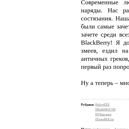
Современные лю
наряды. Нас ра
состязания. Наш
были самые заче
зачете среди вс
BlackBerry! Я д
змеев, ездил н
античных греков,
первый раз попро
Ну а теперь – мно
Рубрики:
РабочЕЕЕ
ПРиЯтНОСТИ
ПУБличное
ПОлезНОСти