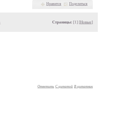
Нравится
Поделиться
»
Страницы:
[1] [
Новые
]
Ответить
С цитатой
В цитатник