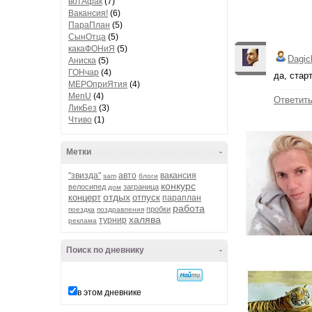
вотАфак
(7)
Вакансия!
(6)
ПараПлан
(5)
СынОтца
(5)
какаФОНиЯ
(5)
Dagic
Аниска
(5)
ГОНчар
(4)
да, старт
МЕРОприЯтия
(4)
MenU
(4)
Ответит
ЛикБез
(3)
Чтиво
(1)
Метки
-
"звизда"
авто
вакансия
sam
блоги
конкурс
велосипед
заграница
дом
отдых
концерт
отпуск
параплан
работа
пробки
поездка
поздравления
халява
турнир
реклама
Поиск по дневнику
-
в этом дневнике