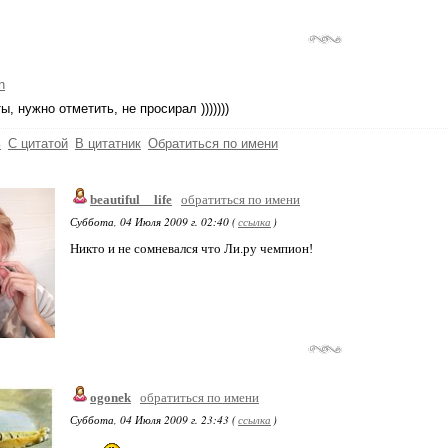
h
ы, нужно отметить, не просирал )))))))
ь
С цитатой
В цитатник
Обратиться по имени
beautiful__life
обратиться по имени
Суббота, 04 Июля 2009 г. 02:40 (
ссылка
)
Никто и не сомневался что Ли.ру чемпион!
ogonek
обратиться по имени
Суббота, 04 Июля 2009 г. 23:43 (
ссылка
)