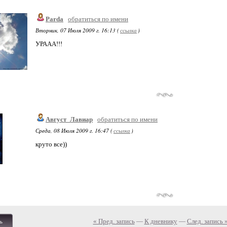
Parda
обратиться по имени
Вторник, 07 Июля 2009 г. 16:13 (
ссылка
)
УРААА!!!
Август_Лавиар
обратиться по имени
Среда, 08 Июля 2009 г. 16:47 (
ссылка
)
круто все))
« Пред. запись
—
К дневнику
—
След. запись 
ь