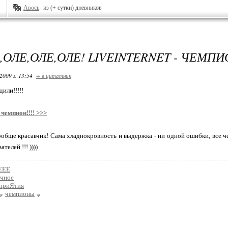
Авось
из (+ сутки) дневников
,ОЛЕ,ОЛЕ,ОЛЕ! LIVEINTERNET - ЧЕМПИ
2009 г. 13:54
+ в цитатник
или!!!!!
- чемпион!!!! >>>
вообще красавчик! Сама хладнокровность и выдержка - ни одной ошибки, все че
телей !!! ))))
ЕЕЕ
чное
приЯтия
чемпионы