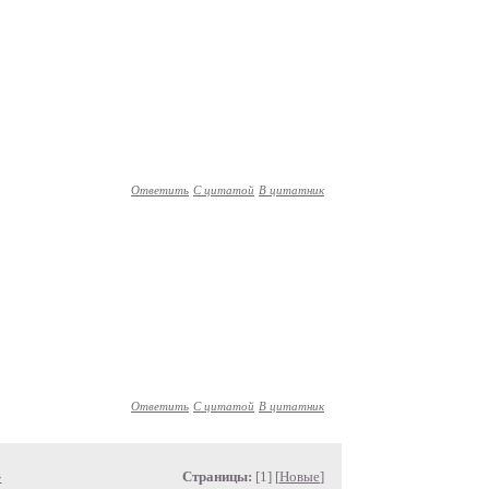
Ответить
С цитатой
В цитатник
Ответить
С цитатой
В цитатник
»
Страницы:
[1] [
Новые
]