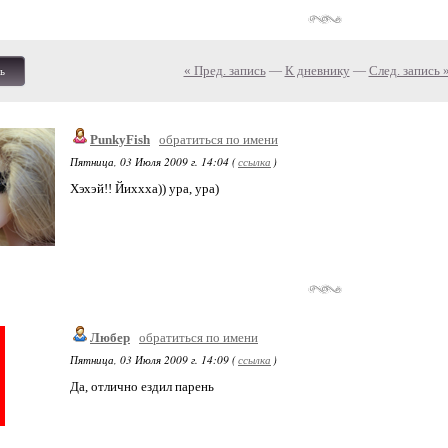
« Пред. запись
—
К дневнику
—
След. запись 
ь
PunkyFish
обратиться по имени
Пятница, 03 Июля 2009 г. 14:04 (
ссылка
)
Хэхэй!! Йиххха)) ура, ура)
Любер
обратиться по имени
Пятница, 03 Июля 2009 г. 14:09 (
ссылка
)
Да, отлично ездил парень