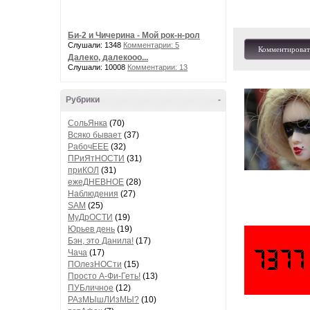
Би-2 и Чичерина - Мой рок-н-рол
Слушали: 1348
Комментарии: 5
Комментироват
Далеко, далекооо...
Слушали: 10008
Комментарии: 13
Рубрики
-
СольЯнка
(70)
Всяко бывает
(37)
РабочЕЕЕ
(32)
ПРиЯтНОСТИ
(31)
приКОЛ
(31)
ежеДНЕВНОЕ
(28)
Наблюдения
(27)
SAM
(25)
МуДрОСТИ
(19)
Юрьев день
(19)
Бэн, это Данила!
(17)
Чача
(17)
ПОлезНОСти
(15)
Просто А-Фи-Геть!
(13)
ПУБличное
(12)
РАзМЫшЛИзМЫ?
(10)