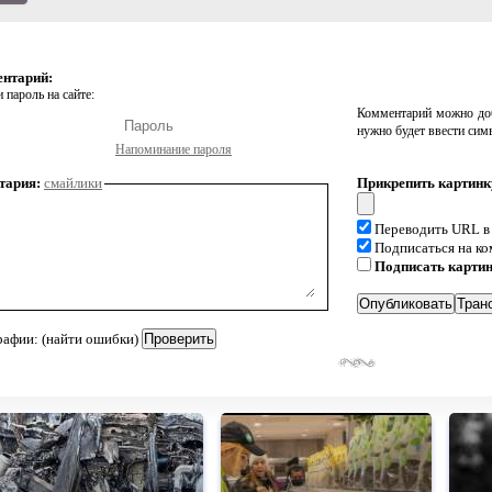
ентарий:
 пароль на сайте:
Комментарий можно доб
нужно будет ввести сим
Напоминание пароля
тария:
смайлики
Прикрепить картинк
Переводить URL в
Подписаться на к
Подписать карти
рафии: (найти ошибки)