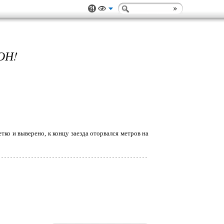
ОН!
тко и выверено, к концу заезда оторвался метров на