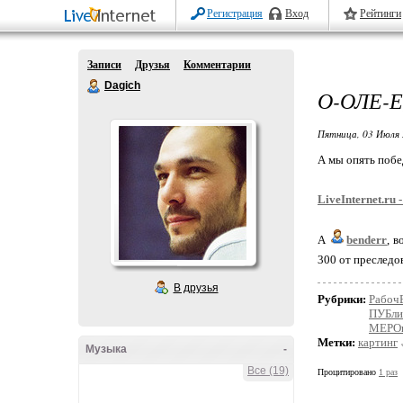
Регистрация
Вход
Рейтинги
Записи
Друзья
Комментарии
Dagich
О-ОЛЕ-Е
Пятница, 03 Июля 
А мы опять побед
LiveInternet.ru 
А
benderr
, 
300 от преследова
В друзья
Рубрики:
Рабоч
ПУБли
МЕРО
Метки:
картинг
Музыка
-
Все (19)
Процитировано
1 раз