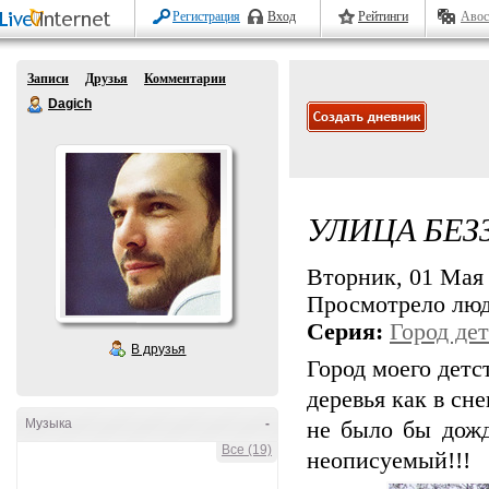
Регистрация
Вход
Рейтинги
Авос
Записи
Друзья
Комментарии
Dagich
УЛИЦА БЕЗ
Вторник, 01 Мая 
Просмотрело лю
Серия:
Город дет
В друзья
Город моего детст
деревья как в сн
Музыка
-
не было бы дожд
Все (19)
неописуемый!!!