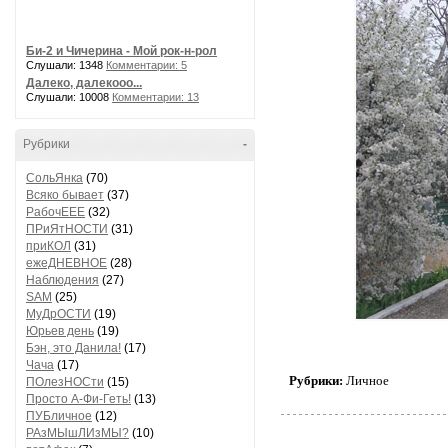
Би-2 и Чичерина - Мой рок-н-рол
Слушали: 1348
Комментарии: 5
Далеко, далекооо...
Слушали: 10008
Комментарии: 13
Рубрики
-
СольЯнка
(70)
Всяко бывает
(37)
РабочЕЕЕ
(32)
ПРиЯтНОСТИ
(31)
приКОЛ
(31)
ежеДНЕВНОЕ
(28)
Наблюдения
(27)
SAM
(25)
МуДрОСТИ
(19)
Юрьев день
(19)
Бэн, это Данила!
(17)
Чача
(17)
Рубрики:
Личное
ПОлезНОСти
(15)
Просто А-Фи-Геть!
(13)
ПУБличное
(12)
РАзМЫшЛИзМЫ?
(10)