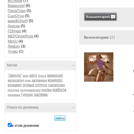
вотАфак
(7)
Вакансия!
(6)
ПараПлан
(5)
СынОтца
(5)
какаФОНиЯ
(5)
Аниска
(5)
ГОНчар
(4)
МЕРОприЯтия
(4)
Комментарии:
[1]
MenU
(4)
ЛикБез
(3)
Чтиво
(1)
Метки
-
"звизда"
авто
вакансия
sam
блоги
конкурс
велосипед
заграница
дом
отдых
концерт
отпуск
параплан
работа
пробки
поездка
поздравления
халява
турнир
реклама
Поиск по дневнику
-
в этом дневнике