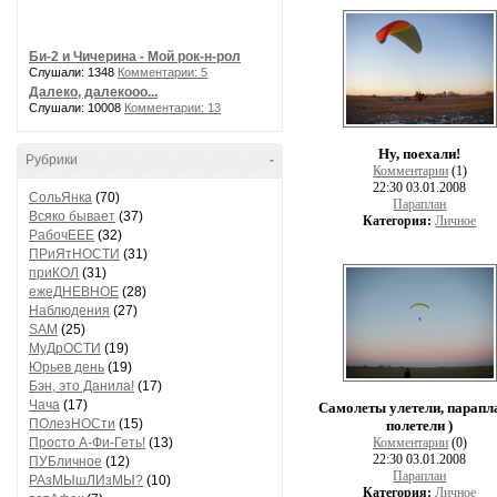
Би-2 и Чичерина - Мой рок-н-рол
Слушали: 1348
Комментарии: 5
Далеко, далекооо...
Слушали: 10008
Комментарии: 13
Ну, поехали!
Рубрики
-
Комментарии
(1)
22:30 03.01.2008
СольЯнка
(70)
Параплан
Всяко бывает
(37)
Категория:
Личное
РабочЕЕЕ
(32)
ПРиЯтНОСТИ
(31)
приКОЛ
(31)
ежеДНЕВНОЕ
(28)
Наблюдения
(27)
SAM
(25)
МуДрОСТИ
(19)
Юрьев день
(19)
Бэн, это Данила!
(17)
Чача
(17)
Самолеты улетели, парап
ПОлезНОСти
(15)
полетели )
Просто А-Фи-Геть!
(13)
Комментарии
(0)
22:30 03.01.2008
ПУБличное
(12)
Параплан
РАзМЫшЛИзМЫ?
(10)
Категория:
Личное