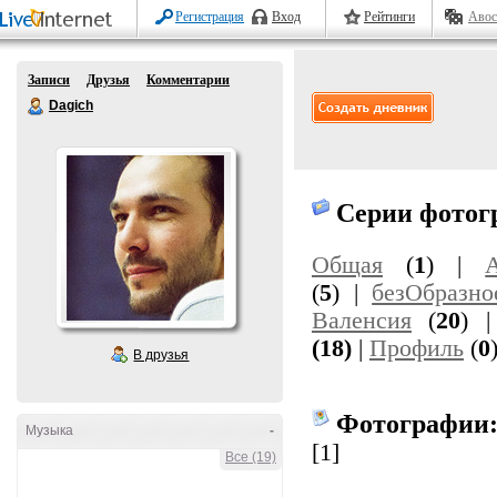
Регистрация
Вход
Рейтинги
Авос
Записи
Друзья
Комментарии
Dagich
Серии фотог
Общая
(
1
) |
(
5
) |
безОбразно
Валенсия
(
20
) 
(18)
|
Профиль
(
0
В друзья
Фотографии
Музыка
-
[1]
Все (19)