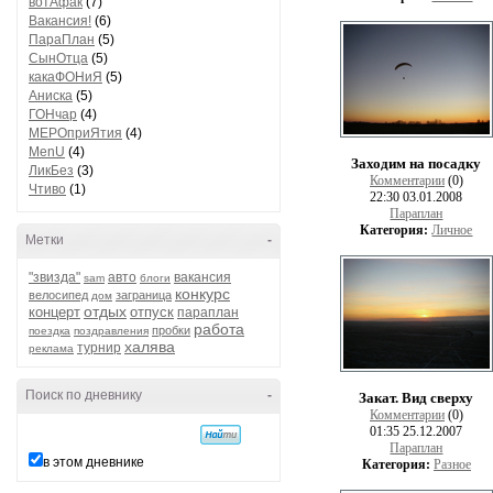
вотАфак
(7)
Вакансия!
(6)
ПараПлан
(5)
СынОтца
(5)
какаФОНиЯ
(5)
Аниска
(5)
ГОНчар
(4)
МЕРОприЯтия
(4)
MenU
(4)
Заходим на посадку
ЛикБез
(3)
Комментарии
(0)
Чтиво
(1)
22:30 03.01.2008
Параплан
Категория:
Личное
Метки
-
"звизда"
авто
вакансия
sam
блоги
конкурс
велосипед
заграница
дом
отдых
концерт
отпуск
параплан
работа
пробки
поездка
поздравления
халява
турнир
реклама
Поиск по дневнику
-
Закат. Вид сверху
Комментарии
(0)
01:35 25.12.2007
Параплан
в этом дневнике
Категория:
Разное