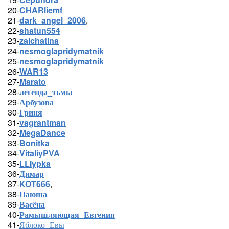
20-
CHARliemf
21-
dark_angel_2006
,
22-
shatun554
23-
zaichatina
24-
nesmoglapridymatnik
25-
nesmoglapridymatnik
26-
WAR13
27-
Marato
28-
легенда_тьмы
29-
Арбузова
30-
Гриня
31-
vagrantman
32-
MegaDance
33-
Bonitka
34-
VitaliyPVA
35-
LLIypka
36-
Димар
37-
KOT666
,
38-
Паюша
39-
Васёна
40-
Рамышляющая_Евгения
41-
Яблоко_Евы