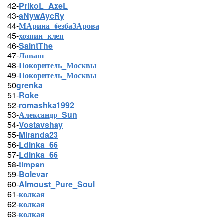
42-
PrikoL_AxeL
43-
aNywAycRy
44-
МАрина_безбаЗАрова
45-
хозяин_клея
46-
SaintThe
47-
Лаваш
48-
Покоритель_Москвы
49-
Покоритель_Москвы
50
grenka
51-
Roke
52-
romashka1992
53-
Александр_Sun
54-
Vostavshay
55-
Miranda23
56-
Ldinka_66
57-
Ldinka_66
58-
timpsn
59-
Bolevar
60-
Almoust_Pure_Soul
61-
колкая
62-
колкая
63-
колкая