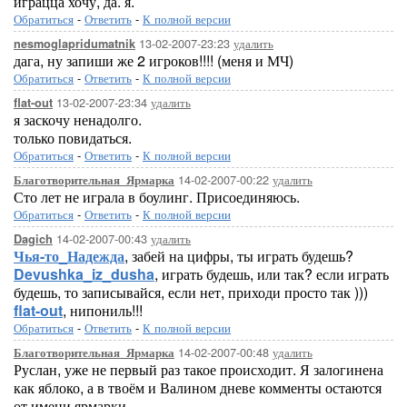
играцца хочу, да. я.
Обратиться
-
Ответить
-
К полной версии
13-02-2007-23:23
удалить
nesmoglapridumatnik
дага, ну запиши же 2 игроков!!!! (меня и МЧ)
Обратиться
-
Ответить
-
К полной версии
13-02-2007-23:34
удалить
flat-out
я заскочу ненадолго.
только повидаться.
Обратиться
-
Ответить
-
К полной версии
14-02-2007-00:22
удалить
Благотворительная_Ярмарка
Сто лет не играла в боулинг. Присоединяюсь.
Обратиться
-
Ответить
-
К полной версии
14-02-2007-00:43
удалить
Dagich
Чья-то_Надежда
, забей на цифры, ты играть будешь?
Devushka_iz_dusha
, играть будешь, или так? если играть
будешь, то записывайся, если нет, приходи просто так )))
flat-out
, нипониль!!!
Обратиться
-
Ответить
-
К полной версии
14-02-2007-00:48
удалить
Благотворительная_Ярмарка
Руслан, уже не первый раз такое происходит. Я залогинена
как яблоко, а в твоём и Валином дневе комменты остаются
от имени ярмарки.