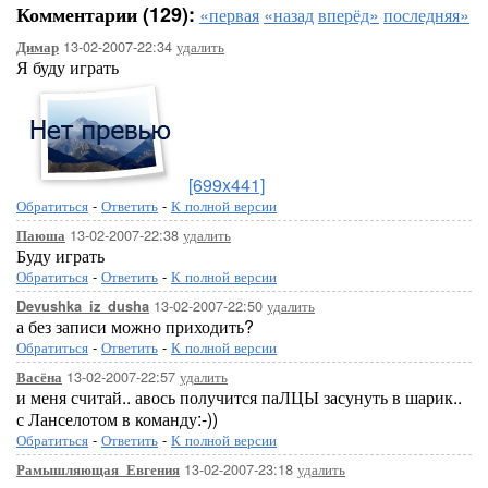
Комментарии (129):
«первая
«назад
вперёд»
последняя»
13-02-2007-22:34
удалить
Димар
Я буду играть
[699x441]
Обратиться
-
Ответить
-
К полной версии
13-02-2007-22:38
удалить
Паюша
Буду играть
Обратиться
-
Ответить
-
К полной версии
13-02-2007-22:50
удалить
Devushka_iz_dusha
а без записи можно приходить?
Обратиться
-
Ответить
-
К полной версии
13-02-2007-22:57
удалить
Васёна
и меня считай.. авось получится паЛЦЫ засунуть в шарик..
с Ланселотом в команду:-))
Обратиться
-
Ответить
-
К полной версии
13-02-2007-23:18
удалить
Рамышляющая_Евгения