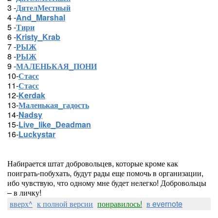
3 -
ДятелМестный
4 -
And_Marshal
5 -
Тири
6 -
Kristy_Krab
7 -
РЫЖ
8 -
РЫЖ
9 -
МАЛЕНЬКАЯ_ПОНИ
10-
Стасс
11-
Стасс
12-
Kerdak
13-
Маленькая_гадость
14-
Nadsy
15-
Live_like_Deadman
16-
Luckystar
Набирается штат добровольцев, которые кроме как
поиграть-побухать, будут рады еще помочь в организации,
ибо чувствую, что одному мне будет нелегко! Добровольцы
– в личку!
вверх^
к полной версии
понравилось!
в evernote