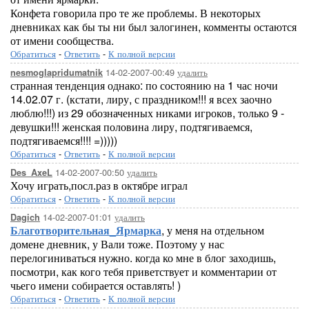
Конфета говорила про те же проблемы. В некоторых
дневниках как бы ты ни был залогинен, комменты остаются
от имени сообщества.
Обратиться
-
Ответить
-
К полной версии
14-02-2007-00:49
удалить
nesmoglapridumatnik
странная тенденция однако: по состоянию на 1 час ночи
14.02.07 г. (кстати, лиру, с праздником!!! я всех заочно
люблю!!!) из 29 обозначенных никами игроков, только 9 -
девушки!!! женская половина лиру, подтягиваемся,
подтягиваемся!!!! =)))))
Обратиться
-
Ответить
-
К полной версии
14-02-2007-00:50
удалить
Des_AxeL
Хочу играть,посл.раз в октябре играл
Обратиться
-
Ответить
-
К полной версии
14-02-2007-01:01
удалить
Dagich
Благотворительная_Ярмарка
, у меня на отдельном
домене дневник, у Вали тоже. Поэтому у нас
перелогиниваться нужно. когда ко мне в блог заходишь,
посмотри, как кого тебя приветствует и комментарии от
чьего имени собирается оставлять! )
Обратиться
-
Ответить
-
К полной версии