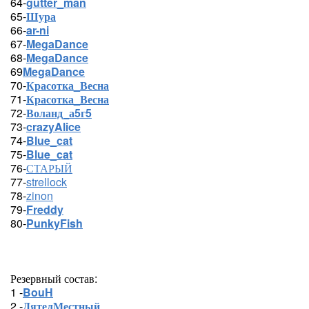
64-
gutter_man
65-
Шура
66-
ar-ni
67-
MegaDance
68-
MegaDance
69
MegaDance
70-
Красотка_Весна
71-
Красотка_Весна
72-
Воланд_а5г5
73-
crazyAlice
74-
Blue_cat
75-
Blue_cat
76-
СТАРЫЙ
77-
strellock
78-
zinon
79-
Freddy
80-
PunkyFish
Резервный состав:
1 -
BouH
2 -
ДятелМестный