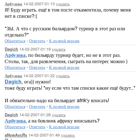
14-02-2007-01:13
удалить
Арбузова
Я! Буду играть. ещё в том посте откаментила, почему меня
нет в списке?:(
*ЗЫ. А что с русским бильярдом? турнир в этот раз или
отдельно?*
Обратиться
-
Ответить
-
К полной версии
14-02-2007-01:19
удалить
Dagich
Арбузова
, по бильярду турнир будет, но не в этот раз.
Столы, так, для развлечения, сыграть на интерес можно )
Обратиться
-
Ответить
-
К полной версии
14-02-2007-01:22
удалить
Арбузова
Dagich
, ога)) нужно!
тоже буду играть! *ну если что там списки какие ещё будут..*
И обязательно надо на бильярдег afrik'у вписать!
Обратиться
-
Ответить
-
К полной версии
14-02-2007-01:28
удалить
Dagich
Арбузова
, а на бовлинк африку вписывать?
Обратиться
-
Ответить
-
К полной версии
14-02-2007-01:49
удалить
aNywAycRy