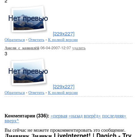
2
[229x227]
Обратиться
-
Ответить
-
К полной версии
06-04-2007-12:07
удалить
Амели_с_коноплёй
3
[229x227]
Обратиться
-
Ответить
-
К полной версии
Комментарии (336):
«первая
«назад
вперёд»
последняя»
вверх^
Вы сейчас не можете прокомментировать это сообщение.
Дневник Значки LiveInternet! | Dagich - Try