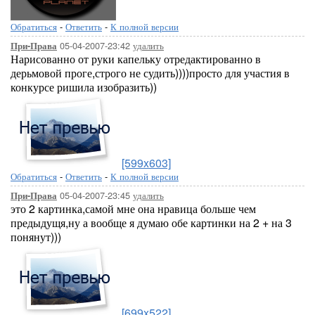
Обратиться
-
Ответить
-
К полной версии
05-04-2007-23:42
удалить
При-Права
Нарисованно от руки капельку отредактированно в
дерьмовой проге,строго не судить))))просто для участия в
конкурсе ришила изобразить))
[599x603]
Обратиться
-
Ответить
-
К полной версии
05-04-2007-23:45
удалить
При-Права
это 2 картинка,самой мне она нравица больше чем
предыдущя,ну а вообще я думаю обе картинки на 2 + на 3
понянут)))
[699x522]