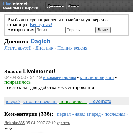
Live
Internet
Дневники
Личка
мобильная версия
Вы были перенаправлены на мобильную версию
страницы.
Вернуться!
Авторизация
Дневник
Dagich
Лента друзей
-
Дневник
-
Полная версия
Значки LiveInternet!
04-04-2007 21:19
к комментариям
-
к полной версии
-
понравилось!
Текст скрыт для удобства комментирования
вверх^
к полной версии
понравилось!
в evernote
Комментарии (336):
«первая
«назад
вперёд»
последняя»
05-04-2007-23:12
удалить
Rokoko385
мое