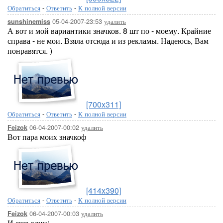
Обратиться
-
Ответить
-
К полной версии
05-04-2007-23:53
удалить
sunshinemiss
А вот и мой вариантики значков. 8 шт по - моему. Крайние
справа - не мои. Взяла отсюда и из рекламы. Надеюсь, Вам
понравятся. )
[700x311]
Обратиться
-
Ответить
-
К полной версии
06-04-2007-00:02
удалить
Feizok
Вот пара моих значкоф
[414x390]
Обратиться
-
Ответить
-
К полной версии
06-04-2007-00:03
удалить
Feizok
И еще один: