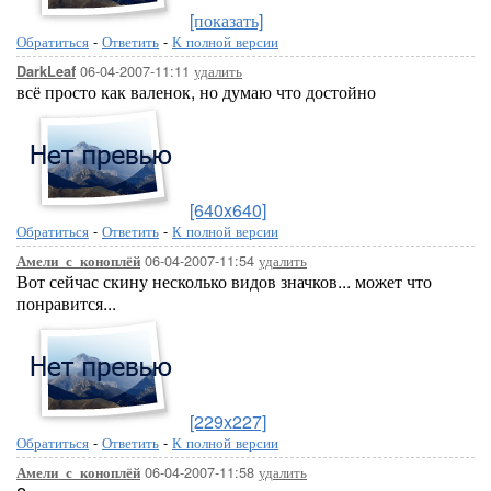
[показать]
Обратиться
-
Ответить
-
К полной версии
06-04-2007-11:11
удалить
DarkLeaf
всё просто как валенок, но думаю что достойно
[640x640]
Обратиться
-
Ответить
-
К полной версии
06-04-2007-11:54
удалить
Амели_с_коноплёй
Вот сейчас скину несколько видов значков... может что
понравится...
[229x227]
Обратиться
-
Ответить
-
К полной версии
06-04-2007-11:58
удалить
Амели_с_коноплёй