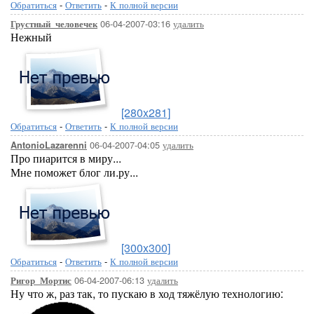
Обратиться
-
Ответить
-
К полной версии
06-04-2007-03:16
удалить
Грустный_человечек
Нежный
[280x281]
Обратиться
-
Ответить
-
К полной версии
06-04-2007-04:05
удалить
AntonioLazarenni
Про пиарится в миру...
Мне поможет блог ли.ру...
[300x300]
Обратиться
-
Ответить
-
К полной версии
06-04-2007-06:13
удалить
Ригор_Мортис
Ну что ж, раз так, то пускаю в ход тяжёлую технологию: