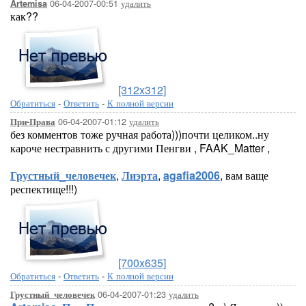
06-04-2007-00:51
удалить
Artemisa
как??
[312x312]
Обратиться
-
Ответить
-
К полной версии
06-04-2007-01:12
удалить
При-Права
без комментов тоже ручная работа)))почти целиком..ну
кароче нестравнить с другими Пенгви , FAAK_Matter ,
Грустный_человечек
,
Лиэрта
,
agafia2006
, вам ваще
респектище!!!)
[700x635]
Обратиться
-
Ответить
-
К полной версии
06-04-2007-01:23
удалить
Грустный_человечек