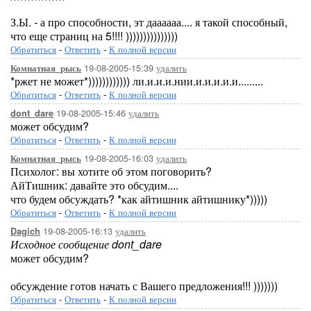
З.Ы. - а про способности, эт даааааа.... я такой способный,
что еще страниц на 5!!!! )))))))))))))))
Обратиться
-
Ответить
-
К полной версии
19-08-2005-15:39
удалить
Комнатная_рысь
*ржет не может*)))))))))))) ли.и.и.и.нии.и.и.и.и.и.........
Обратиться
-
Ответить
-
К полной версии
19-08-2005-15:46
удалить
dont_dare
может обсудим?
Обратиться
-
Ответить
-
К полной версии
19-08-2005-16:03
удалить
Комнатная_рысь
Психолог: вы хотите об этом поговорить?
АйТишник: давайте это обсудим....
что будем обсуждать? *как айтишник айтишнику*)))))
Обратиться
-
Ответить
-
К полной версии
19-08-2005-16:13
удалить
Dagich
Исходное сообщение dont_dare
может обсудим?
обсуждение готов начать с Вашего предложения!!! )))))))
Обратиться
-
Ответить
-
К полной версии