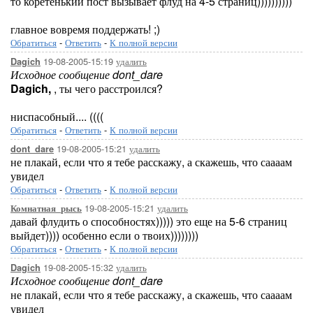
то коретенький пост вызывает флуд на 4-5 страниц))))))))))
главное вовремя поддержать! ;)
Обратиться
-
Ответить
-
К полной версии
19-08-2005-15:19
удалить
Dagich
Исходное сообщение dont_dare
Dagich,
, ты чего расстроился?
ниспасобный.... ((((
Обратиться
-
Ответить
-
К полной версии
19-08-2005-15:21
удалить
dont_dare
не плакай, если что я тебе расскажу, а скажешь, что саааам
увидел
Обратиться
-
Ответить
-
К полной версии
19-08-2005-15:21
удалить
Комнатная_рысь
давай флудить о способностях))))) это еще на 5-6 страниц
выйдет)))) особенно если о твоих))))))))
Обратиться
-
Ответить
-
К полной версии
19-08-2005-15:32
удалить
Dagich
Исходное сообщение dont_dare
не плакай, если что я тебе расскажу, а скажешь, что саааам
увидел