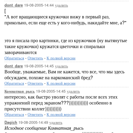
19-08-2005-14:44
удалить
dont_dare
[
"А вот вращающиеся кружочки вижу в первый раз,
прикольно, если еще есть у кого-нибудь, накидайте мне, а?"
это я писала про картинки, где из кружочков (ну вытянутые
такие кружочки) кружатся цветочки и спиральки
заворачиваются
Обратиться
-
Ответить
-
К полной версии
19-08-2005-14:45
удалить
dont_dare
Вообще, уважаемые, Вам не кажется, что все, что мы здесь
обсуждаем, похоже на наркоманский бред?
Обратиться
-
Ответить
-
К полной версии
19-08-2005-14:45
удалить
Комнатная_рысь
интересно, как быстро уволят с работы после всех этих
упражнений перед экраном???))))))))))))) особенно в
присутствии коллег)))))))))))
Обратиться
-
Ответить
-
К полной версии
19-08-2005-14:49
удалить
Dagich
Исходное сообщение Комнатная_рысь