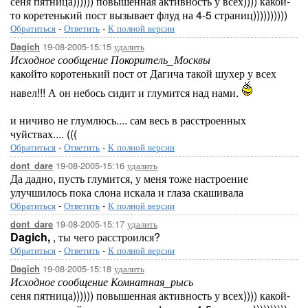
сеня пятница)))))) повышенная активность у всех)))) какой-
то коретенький пост вызывает флуд на 4-5 страниц))))))))))
Обратиться
-
Ответить
-
К полной версии
19-08-2005-15:15
удалить
Dagich
Исходное сообщение Покоритель_Москвы
какойто коротенький пост от Дагича такой шухер у всех
навел!!! А он небось сидит и глумится над нами.
и ничиво не глумлюсь.... сам весь в расстроенных
чуйствах.... (((
Обратиться
-
Ответить
-
К полной версии
19-08-2005-15:16
удалить
dont_dare
Да дадно, пусть глумится, у меня тоже настроение
улучшилось пока слона искала и глаза скашивала
Обратиться
-
Ответить
-
К полной версии
19-08-2005-15:17
удалить
dont_dare
Dagich,
, ты чего расстроился?
Обратиться
-
Ответить
-
К полной версии
19-08-2005-15:18
удалить
Dagich
Исходное сообщение Комнатная_рысь
сеня пятница)))))) повышенная активность у всех)))) какой-