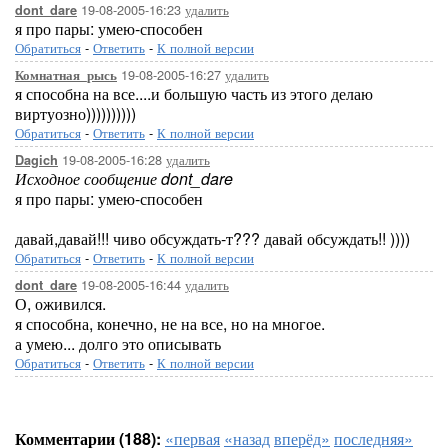
19-08-2005-16:23
удалить
dont_dare
я про пары: умею-способен
Обратиться
-
Ответить
-
К полной версии
19-08-2005-16:27
удалить
Комнатная_рысь
я способна на все....и большую часть из этого делаю
виртуозно))))))))))
Обратиться
-
Ответить
-
К полной версии
19-08-2005-16:28
удалить
Dagich
Исходное сообщение dont_dare
я про пары: умею-способен
давай,давай!!! чиво обсуждать-т??? давай обсуждать!! ))))
Обратиться
-
Ответить
-
К полной версии
19-08-2005-16:44
удалить
dont_dare
О, оживился.
я способна, конечно, не на все, но на многое.
а умею... долго это описывать
Обратиться
-
Ответить
-
К полной версии
Комментарии (188):
«первая
«назад
вперёд»
последняя»