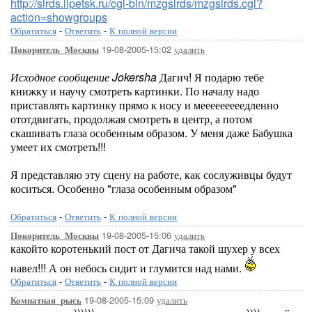
http://sirds.lipetsk.ru/cgi-bin/mzgsirds/mzgsirds.cgi?
action=showgroups
Обратиться
-
Ответить
-
К полной версии
19-08-2005-15:02
удалить
Покоритель_Москвы
Исходное сообщение Jokersha
Дагич! Я подарю тебе
книжку и научу смотреть картинки. По началу надо
приставлять картинку прямо к носу и мееееееееедленно
ототдвигать, продолжая смотреть в центр, а потом
скашивать глаза особенным образом. У меня даже Бабушка
умеет их смотреть!!!
Я представляю эту сцену на работе, как сослуживцы будут
коситься. Особенно "глаза особенным образом"
Обратиться
-
Ответить
-
К полной версии
19-08-2005-15:06
удалить
Покоритель_Москвы
какойто коротенький пост от Дагича такой шухер у всех
навел!!! А он небось сидит и глумится над нами.
Обратиться
-
Ответить
-
К полной версии
19-08-2005-15:09
удалить
Комнатная_рысь