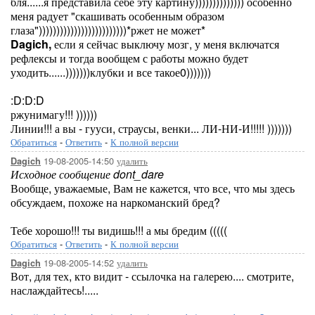
бля......я представила себе эту картину)))))))))))))) особенно
меня радует "скашивать особенным образом
глаза")))))))))))))))))))))))))*ржет не может*
Dagich,
если я сейчас выключу мозг, у меня включатся
рефлексы и тогда вообщем с работы можно будет
уходить......)))))))клубки и все такое0)))))))
:D:D:D
ржунимагу!!! ))))))
Линии!!! а вы - гууси, страусы, венки... ЛИ-НИ-И!!!!! )))))))
Обратиться
-
Ответить
-
К полной версии
19-08-2005-14:50
удалить
Dagich
Исходное сообщение dont_dare
Вообще, уважаемые, Вам не кажется, что все, что мы здесь
обсуждаем, похоже на наркоманский бред?
Тебе хорошо!!! ты видишь!!! а мы бредим (((((
Обратиться
-
Ответить
-
К полной версии
19-08-2005-14:52
удалить
Dagich
Вот, для тех, кто видит - ссылочка на галерею.... смотрите,
наслаждайтесь!.....