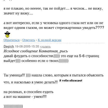
я не плакаю, но неееее, так не пойдет.... я чеснок... не вижу,
значит ну вижу....
а вот интересно, если у человека одного глаза нет или он не
видит одним глазом, он может стереокартинки увидеть????
Обратиться
-
Ответить
-
К полной версии
19-08-2005-15:35
удалить
Dagich
Исходное сообщение Комнатная_рысь
давай флудить о способностях))))) это еще на 5-6 страниц
выйдет)))) особенно если о твоих))))))))
Ты умница!!! )))) нашла слово, которым я пытался объяснить
что, и насколько я умею делать!!!
на роликах, я способен ездить
а вот на машине - умею!!!!
))))))))))))))))