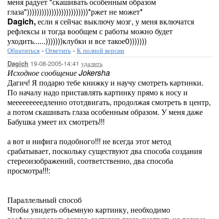
меня радует "скашивать особенным образом
глаза")))))))))))))))))))))))))*ржет не может*
Dagich,
если я сейчас выключу мозг, у меня включатся
рефлексы и тогда вообщем с работы можно будет
уходить......)))))))клубки и все такое0)))))))
Обратиться
-
Ответить
-
К полной версии
19-08-2005-14:41
удалить
Dagich
Исходное сообщение Jokersha
Дагич! Я подарю тебе книжку и научу смотреть картинки.
По началу надо приставлять картинку прямо к носу и
мееееееееедленно ототдвигать, продолжая смотреть в центр,
а потом скашивать глаза особенным образом. У меня даже
Бабушка умеет их смотреть!!!
а вот и нифига подобного!!! не всегда этот метод
срабатывает, поскольку существуют два способа создания
стереоизображений, соответственно, два способа
просмотра!!!:
Параллельный способ
Чтобы увидеть объемную картинку, необходимо