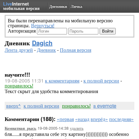
Live
Internet
Дневники
Личка
мобильная версия
Вы были перенаправлены на мобильную версию
страницы.
Вернуться!
Авторизация
Дневник
Dagich
Лента друзей
-
Дневник
-
Полная версия
научите!!!
19-08-2005 11:31
к комментариям
-
к полной версии
-
понравилось!
Текст скрыт для удобства комментирования
вверх^
к полной версии
понравилось!
в evernote
Комментарии (188):
«первая
«назад
вперёд»
последняя»
19-08-2005-14:38
удалить
Комнатная_рысь
бля......я представила себе эту картину)))))))))))))) особенно