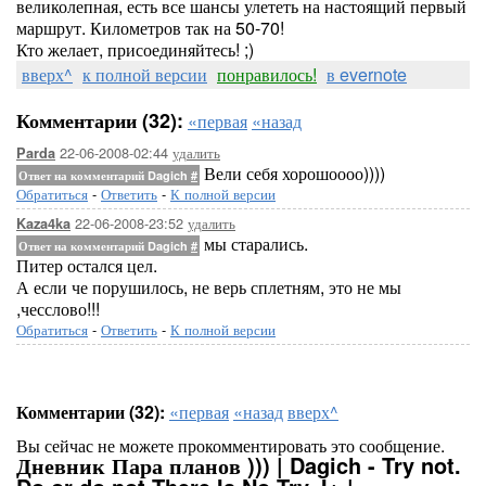
великолепная, есть все шансы улететь на настоящий первый
маршрут. Километров так на 50-70!
Кто желает, присоединяйтесь! ;)
вверх^
к полной версии
понравилось!
в evernote
Комментарии (32):
«первая
«назад
22-06-2008-02:44
удалить
Parda
Вели себя хорошоооо))))
Ответ на комментарий Dagich
#
Обратиться
-
Ответить
-
К полной версии
22-06-2008-23:52
удалить
Kaza4ka
мы старались.
Ответ на комментарий Dagich
#
Питер остался цел.
А если че порушилось, не верь сплетням, это не мы
,чесслово!!!
Обратиться
-
Ответить
-
К полной версии
Комментарии (32):
«первая
«назад
вверх^
Вы сейчас не можете прокомментировать это сообщение.
Дневник Пара планов ))) | Dagich - Try not.