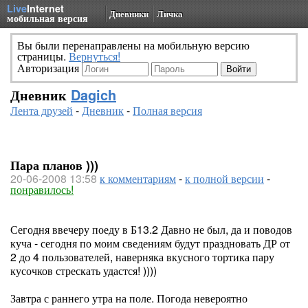
Live
Internet
Дневники
Личка
мобильная версия
Вы были перенаправлены на мобильную версию
страницы.
Вернуться!
Авторизация
Дневник
Dagich
Лента друзей
-
Дневник
-
Полная версия
Пара планов )))
20-06-2008 13:58
к комментариям
-
к полной версии
-
понравилось!
Сегодня ввечеру поеду в Б13.2 Давно не был, да и поводов
куча - сегодня по моим сведениям будут праздновать ДР от
2 до 4 пользователей, наверняка вкусного тортика пару
кусочков стрескать удастся! ))))
Завтра с раннего утра на поле. Погода невероятно