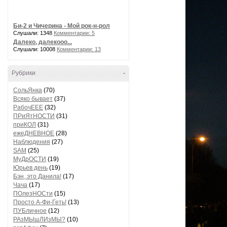
Би-2 и Чичерина - Мой рок-н-рол
Слушали: 1348
Комментарии: 5
Далеко, далекооо...
Слушали: 10008
Комментарии: 13
Рубрики
-
СольЯнка
(70)
Всяко бывает
(37)
РабочЕЕЕ
(32)
ПРиЯтНОСТИ
(31)
приКОЛ
(31)
ежеДНЕВНОЕ
(28)
Наблюдения
(27)
SAM
(25)
МуДрОСТИ
(19)
Юрьев день
(19)
Бэн, это Данила!
(17)
Чача
(17)
ПОлезНОСти
(15)
Просто А-Фи-Геть!
(13)
ПУБличное
(12)
РАзМЫшЛИзМЫ?
(10)