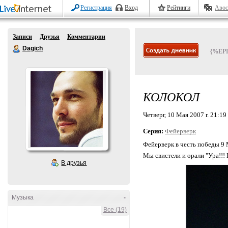
Регистрация
Вход
Рейтинги
Авос
Записи
Друзья
Комментарии
Dagich
{%EP
КОЛОКОЛ
Четверг, 10 Мая 2007 г. 21:19
Серия:
Фейерверк
Фейерверк в честь победы 9 
Мы свистели и орали "Ура!!! 
В друзья
Музыка
-
Все (19)