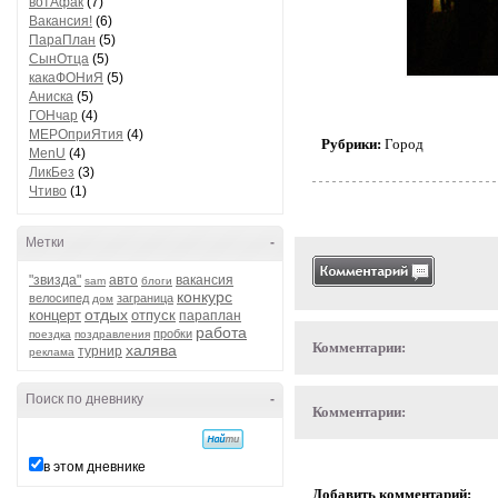
вотАфак
(7)
Вакансия!
(6)
ПараПлан
(5)
СынОтца
(5)
какаФОНиЯ
(5)
Аниска
(5)
ГОНчар
(4)
МЕРОприЯтия
(4)
Рубрики:
Город
MenU
(4)
ЛикБез
(3)
Чтиво
(1)
Метки
-
"звизда"
авто
вакансия
sam
блоги
конкурс
велосипед
заграница
дом
отдых
концерт
отпуск
параплан
работа
пробки
поездка
поздравления
Комментарии:
халява
турнир
реклама
Поиск по дневнику
-
Комментарии:
в этом дневнике
Добавить комментарий: