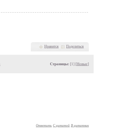
Нравится
Поделиться
»
Страницы:
[1] [
Новые
]
Ответить
С цитатой
В цитатник