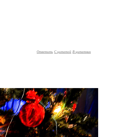
Ответить
С цитатой
В цитатник