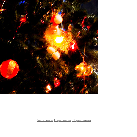
Ответить
С цитатой
В цитатник