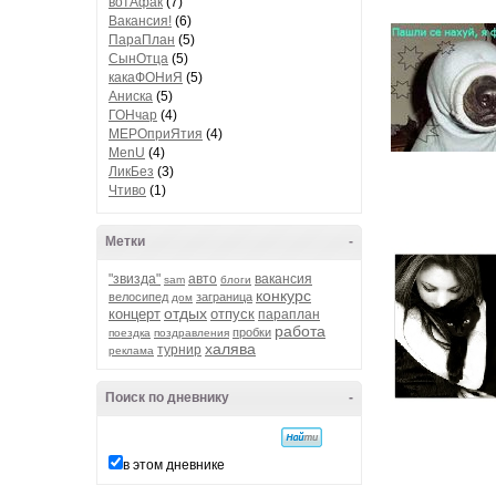
вотАфак
(7)
Вакансия!
(6)
ПараПлан
(5)
СынОтца
(5)
какаФОНиЯ
(5)
Аниска
(5)
ГОНчар
(4)
МЕРОприЯтия
(4)
MenU
(4)
ЛикБез
(3)
Чтиво
(1)
Метки
-
"звизда"
авто
вакансия
sam
блоги
конкурс
велосипед
заграница
дом
отдых
концерт
отпуск
параплан
работа
пробки
поездка
поздравления
халява
турнир
реклама
Поиск по дневнику
-
в этом дневнике