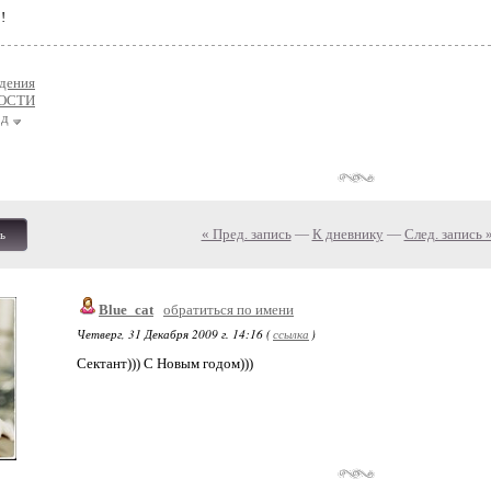
!
дения
ОСТИ
од
« Пред. запись
—
К дневнику
—
След. запись 
ь
Blue_cat
обратиться по имени
Четверг, 31 Декабря 2009 г. 14:16 (
ссылка
)
Сектант))) С Новым годом)))