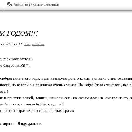
Авось
из (+ сутки) дневников
М ГОДОМ!!!
я 2009 г. 13:51
+ в цитатник
, грех жаловаться!
о был со мной! )))
иобретение этого года, прям незадолго до его конца, для меня стало осознан
ности, но которую я принимал очень сложно. Но когда "пазл сложился", все 
торг!
т в приятии вещей, такими, как они есть на самом деле, не смотря на то, 
Без "хорошо, но могло бы быть лучше".
стина эта) выражается в трех простых фразах:
е хорошо. Я иду дальше.