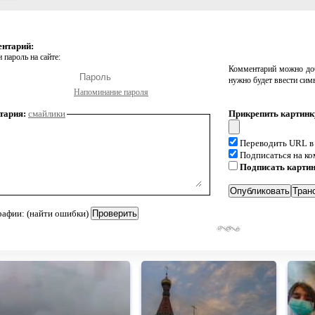
ентарий:
 пароль на сайте:
Комментарий можно доб
нужно будет ввести сим
Напоминание пароля
тария:
смайлики
Прикрепить картинк
Переводить URL в
Подписаться на к
Подписать карти
рафии: (найти ошибки)