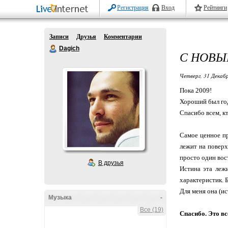
Регистрация
Вход
Рейтинги
Записи
Друзья
Комментарии
Dagich
С НОВЫ
Четверг, 31 Декабр
Пока 2009!
Хороший был год
Спасибо всем, кт
Самое ценное пр
лежит на поверх
просто один вос
В друзья
Истина эта лежи
характеристик. 
Для меня она (и
Музыка
-
Все (19)
Спасибо. Это вс