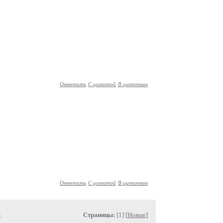
Ответить
С цитатой
В цитатник
Ответить
С цитатой
В цитатник
»
Страницы:
[1] [
Новые
]