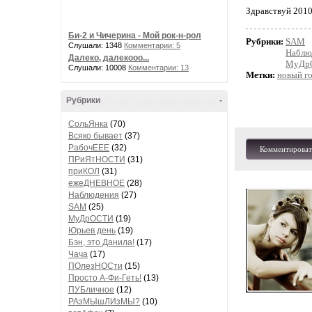
Здравствуй 2010
Би-2 и Чичерина - Мой рок-н-рол
Рубрики:
SAM
Слушали: 1348
Комментарии: 5
Наблю
Далеко, далекооо...
МуДр
Слушали: 10008
Комментарии: 13
Метки:
новый г
Рубрики
-
СольЯнка
(70)
Всяко бывает
(37)
РабочЕЕЕ
(32)
Комментироват
ПРиЯтНОСТИ
(31)
приКОЛ
(31)
ежеДНЕВНОЕ
(28)
Наблюдения
(27)
SAM
(25)
МуДрОСТИ
(19)
Юрьев день
(19)
Бэн, это Данила!
(17)
Чача
(17)
ПОлезНОСти
(15)
Просто А-Фи-Геть!
(13)
ПУБличное
(12)
РАзМЫшЛИзМЫ?
(10)