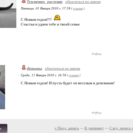
Тепличное_растение
обратиться по имени
Пятница, 01 Января 2010 г. 17:58 (
ссылка
)
С Новым годом!!!!
Счастья и удачи тебе и твоей семье
djsmama
обратиться по имени
Среда, 13 Января 2010 г. 16:58 (
ссылка
)
С Новым годом! И пусть будет он веселым и денежным!
« Пред. запись
—
К дневнику
—
След. запись 
ь