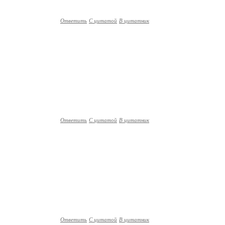
Ответить
С цитатой
В цитатник
Ответить
С цитатой
В цитатник
Ответить
С цитатой
В цитатник