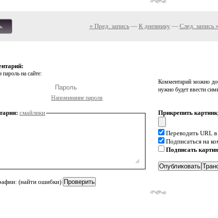
« Пред. запись
—
К дневнику
—
След. запись 
ь
ентарий:
 пароль на сайте:
Комментарий можно доб
нужно будет ввести сим
Напоминание пароля
тария:
смайлики
Прикрепить картинк
Переводить URL в
Подписаться на к
Подписать карти
рафии: (найти ошибки)