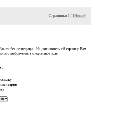
»
Страницы:
[1] [
Новые
]
авить без регистрации. На дополнительной странице Вам
волы с изображения в специальное поле.
у:
 ссылку
омментарии
нку