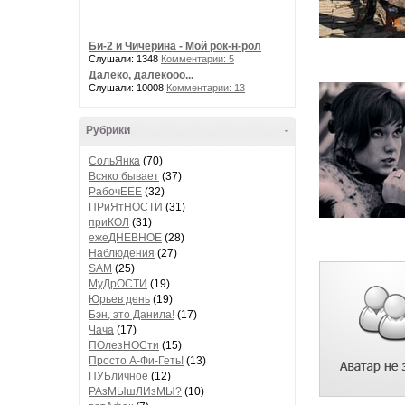
Би-2 и Чичерина - Мой рок-н-рол
Слушали: 1348
Комментарии: 5
Далеко, далекооо...
Слушали: 10008
Комментарии: 13
Рубрики
-
СольЯнка
(70)
Всяко бывает
(37)
РабочЕЕЕ
(32)
ПРиЯтНОСТИ
(31)
приКОЛ
(31)
ежеДНЕВНОЕ
(28)
Наблюдения
(27)
SAM
(25)
МуДрОСТИ
(19)
Юрьев день
(19)
Бэн, это Данила!
(17)
Чача
(17)
ПОлезНОСти
(15)
Просто А-Фи-Геть!
(13)
ПУБличное
(12)
РАзМЫшЛИзМЫ?
(10)