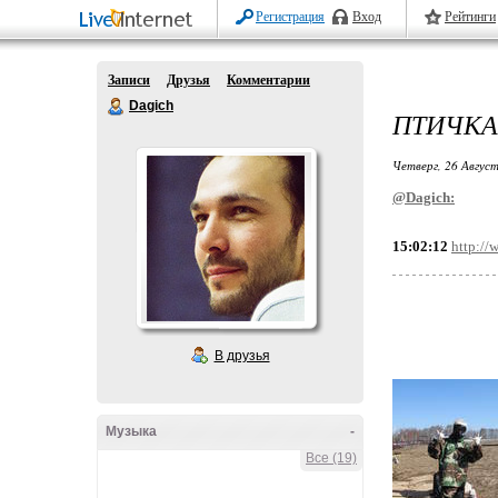
Регистрация
Вход
Рейтинги
Записи
Друзья
Комментарии
Dagich
ПТИЧКА
Четверг, 26 Август
@Dagich:
15:02:12
http://
В друзья
Музыка
-
Все (19)