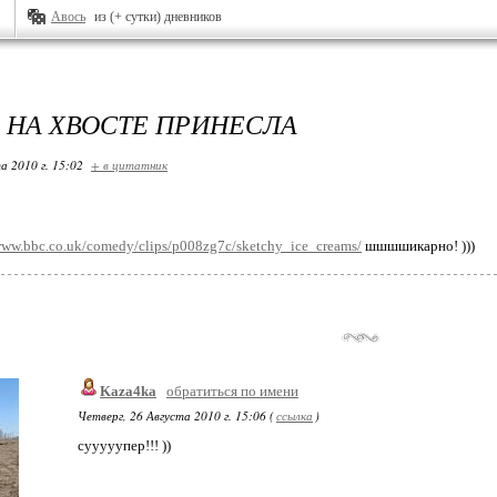
Авось
из (+ сутки) дневников
 НА ХВОСТЕ ПРИНЕСЛА
а 2010 г. 15:02
+ в цитатник
www.bbc.co.uk/comedy/clips/p008zg7c/sketchy_ice_creams/
шшшшикарно! )))
Kaza4ka
обратиться по имени
Четверг, 26 Августа 2010 г. 15:06 (
ссылка
)
сууууупер!!! ))