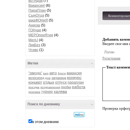
вотАфак
(7)
Вакансия!
(6)
ПараПлан
(5)
СынОтца
(5)
Комментироват
какаФОНиЯ
(5)
Аниска
(5)
ГОНчар
(4)
МЕРОприЯтия
(4)
Добавить комм
MenU
(4)
Введите свое имя и
ЛикБез
(3)
Чтиво
(1)
Регистрация
Метки
-
Текст коммен
"звизда"
авто
вакансия
sam
блоги
конкурс
велосипед
заграница
дом
отдых
концерт
отпуск
параплан
работа
пробки
поездка
поздравления
халява
турнир
реклама
Поиск по дневнику
-
Проверка орфог
в этом дневнике