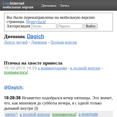
Live
Internet
Дневники
Личка
мобильная версия
Вы были перенаправлены на мобильную версию
страницы.
Вернуться!
Авторизация
Дневник
Dagich
Лента друзей
-
Дневник
-
Полная версия
Птичка на хвосте принесла
15-10-2010 18:29
к комментариям
-
к полной версии
-
понравилось!
@Dagich:
18:28:38
Незаметно подобрался вечер пятницы. Это значит,
что, как минимум до субботы вечера, я с одной только
дынькой внутри )))
вверх^
к полной версии
понравилось!
в evernote