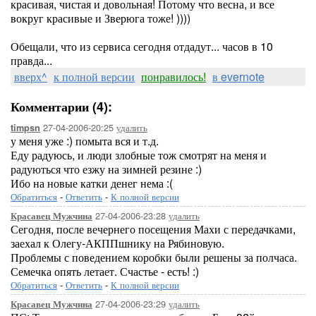
красивая, чистая и довольная! Потому что весна, и все
вокруг красивые и Зверюга тоже! ))))
Обещали, что из сервиса сегодня отдадут... часов в 10
правда...
вверх^
к полной версии
понравилось!
в evernote
Комментарии (4):
27-04-2006-20:25
удалить
timpsn
у меня уже :) помыта вся и т.д.
Еду радуюсь, и люди злобные тож смотрят на меня и
радуються что езжу на зимней резине :)
Ибо на новые катки денег нема :(
Обратиться
-
Ответить
-
К полной версии
27-04-2006-23:28
удалить
Красавец Мужчина
Сегодня, после вечернего посещения Махи с передачками,
заехал к Олегу-АКППшнику на Рябиновую.
Проблемы с поведением коробки были решены за полчаса.
Семечка опять летает. Счастье - есть! :)
Обратиться
-
Ответить
-
К полной версии
27-04-2006-23:29
удалить
Красавец Мужчина