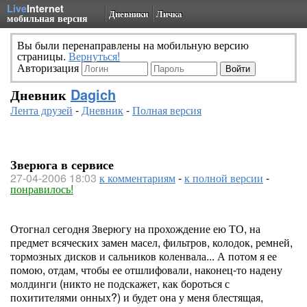
Live
Internet
Дневники
Личка
мобильная версия
Вы были перенаправлены на мобильную версию
страницы.
Вернуться!
Авторизация
Дневник
Dagich
Лента друзей
-
Дневник
-
Полная версия
Зверюга в сервисе
27-04-2006 18:03
к комментариям
-
к полной версии
-
понравилось!
Отогнал сегодня Зверюгу на прохождение ею ТО, на
предмет всяческих замен масел, фильтров, колодок, ремней,
тормозных дисков и сальников коленвала... А потом я ее
помою, отдам, чтобы ее отшлифовали, наконец-то надену
молдинги (никто не подскажет, как бороться с
похитителями онных?) и будет она у меня блестящая,