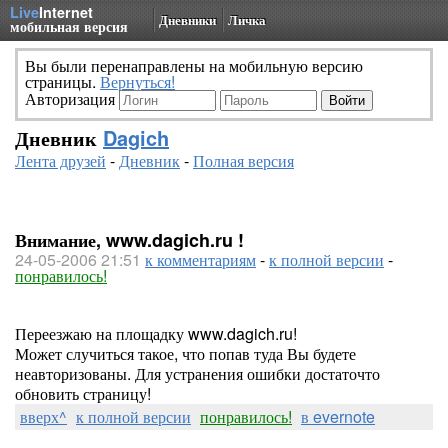
Live
Internet
Дневники
Личка
мобильная версия
Вы были перенаправлены на мобильную версию
страницы.
Вернуться!
Авторизация
Дневник
Dagich
Лента друзей
-
Дневник
-
Полная версия
Внимание, www.dagich.ru !
24-05-2006 21:51
к комментариям
-
к полной версии
-
понравилось!
Переезжаю на площадку www.dagich.ru!
Может случиться такое, что попав туда Вы будете
неавторизованы. Для устранения ошибки достаточто
обновить страницу!
вверх^
к полной версии
понравилось!
в evernote