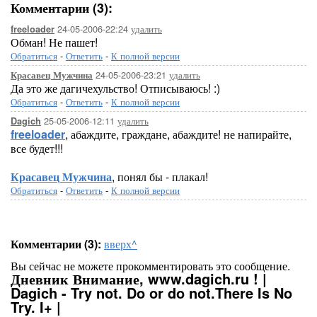
Комментарии (3):
24-05-2006-22:24
удалить
freeloader
Обман! Не пашет!
Обратиться
-
Ответить
-
К полной версии
24-05-2006-23:21
удалить
Красавец Мужчина
Да это же дагичехульство! Отписываюсь! :)
Обратиться
-
Ответить
-
К полной версии
25-05-2006-12:11
удалить
Dagich
freeloader
, абаждите, граждане, абаждите! не напирайте,
все будет!!!
Красавец Мужчина
, понял бы - плакал!
Обратиться
-
Ответить
-
К полной версии
Комментарии (3):
вверх^
Вы сейчас не можете прокомментировать это сообщение.
Дневник Внимание, www.dagich.ru ! |
Dagich - Try not. Do or do not.There Is No
Try. I+ |