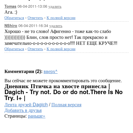
06-04-2011-13:06
удалить
Tomas
Ага. :)
Обратиться
-
Ответить
-
К полной версии
06-04-2011-16:34
удалить
NShiro
Хорошо - не то слово! Афигенно - тоже как-то слабо
)))))))))))))) Блин, слов просто нет! Так прекрасно и
замечательно-о-о-о-о-о-о-о-о-о-о!!!! НЕТ ЕЩЕ КРУЧЕ!!!
Обратиться
-
Ответить
-
К полной версии
Комментарии (2):
вверх^
Вы сейчас не можете прокомментировать это сообщение.
Дневник Птичка на хвосте принесла |
Dagich - Try not. Do or do not.There Is No
Try. I+ |
Лента друзей Dagich
/
Полная версия
Добавить в друзья
Страницы:
раньше»