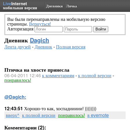
Live
Internet
Дневники
Личка
мобильная версия
Вы были перенаправлены на мобильную версию
страницы.
Вернуться!
Авторизация
Дневник
Dagich
Лента друзей
-
Дневник
-
Полная версия
Птичка на хвосте принесла
06-04-2011 12:46
к комментариям
-
к полной версии
-
понравилось!
@Dagich:
12:43:51
Хорошо-то как, хоспадиииии! ))))))))
вверх^
к полной версии
понравилось!
в evernote
Комментарии (2):