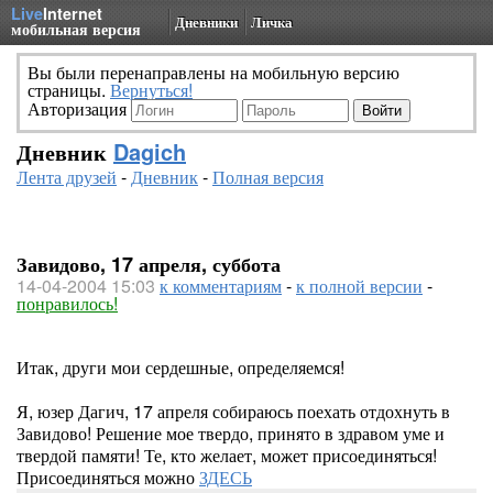
Live
Internet
Дневники
Личка
мобильная версия
Вы были перенаправлены на мобильную версию
страницы.
Вернуться!
Авторизация
Дневник
Dagich
Лента друзей
-
Дневник
-
Полная версия
Завидово, 17 апреля, суббота
14-04-2004 15:03
к комментариям
-
к полной версии
-
понравилось!
Итак, други мои сердешные, определяемся!
Я, юзер Дагич, 17 апреля собираюсь поехать отдохнуть в
Завидово! Решение мое твердо, принято в здравом уме и
твердой памяти! Те, кто желает, может присоединяться!
Присоединяться можно
ЗДЕСЬ