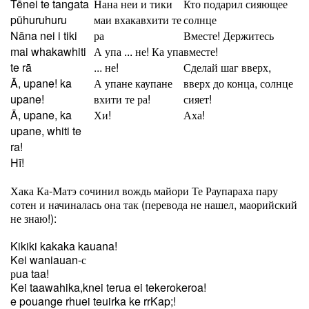
Tēnei te tangata
Нана неи и тики
Кто подарил сияющее
pūhuruhuru
маи вхакавхити те
солнце
Nāna nei i tiki
ра
Вместе! Держитесь
mai whakawhiti
А упа ... не! Ка упа
вместе!
te rā
... не!
Сделай шаг вверх,
Ā, upane! ka
А упане каупане
вверх до конца, солнце
upane!
вхити те ра!
сияет!
Ā, upane, ka
Хи!
Аха!
upane, whiti te
ra!
Hī!
Хака Ка-Матэ сочинил вождь майори Те Раупараха пару
сотен и начиналась она так (перевода не нашел, маорийский
не знаю!):
Kikiki kakaka kauana!
Kei waniauan-с
рua taa!
Kei taawahika,knei terua ei tekerokeroa!
e pouange rhuei teuirka ke rrKap;!