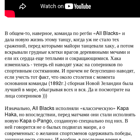
В общем-то, наверное, команда по регби «All Blacks» и
дала новую жизнь этому танцу, когда уж не стало тех
сражений, перед которыми майори танцевали хаку, а потом
вскрывали грудные клетки врагов деревянными мечами и
ели их сердца еще теплыми и сокращающимися. Хака
изменилась - теперь ей наводят ужас на соперников по
спортивным состязаниям. И причем не безуспешно наводят,
если учесть тот факт, что около столетия с момента
основания команды (1892г.) сборная Новой Зеландии была
лучшей в мире, обыгрывая всех и вся. Да и посмотрите на
лица соперников )))
Изначально, All Blacks исполняли «классическую» Kapa
Haka, но впоследствии, перед матчами они стали исполнять
новую Kapa o-Pango, созданную специально под них. В
ней говорится не о былых подвигах маори, а о
современных: о желании спортсменов одерживать победы,
защищая честь страны. И вообще, в последнее время в