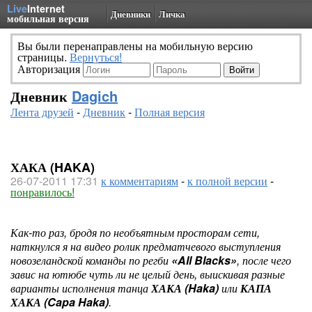
Live
Internet
Дневники
Личка
мобильная версия
Вы были перенаправлены на мобильную версию
страницы.
Вернуться!
Авторизация
Дневник
Dagich
Лента друзей
-
Дневник
-
Полная версия
ХАКА (HAKA)
26-07-2011 17:31
к комментариям
-
к полной версии
-
понравилось!
Как-то раз, бродя по необъятным просторам сети,
наткнулся я на видео ролик предматчевого выступления
новозеландской команды по регби
«All Blacks»
, после чего
завис на ютюбе чуть ли не целый день, выискивая разные
варианты исполнения танца
ХАКА (Haka)
или
КАПА
ХАКА (Capa Haka)
.