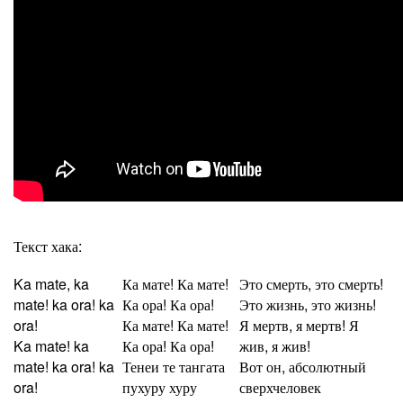
Текст хака:
Ka mate, ka
Ка мате! Ка мате!
Это смерть, это смерть!
mate! ka ora! ka
Ка ора! Ка ора!
Это жизнь, это жизнь!
ora!
Ка мате! Ка мате!
Я мертв, я мертв! Я
Ka mate! ka
Ка ора! Ка ора!
жив, я жив!
mate! ka ora! ka
Тенеи те тангата
Вот он, абсолютный
ora!
пухуру хуру
сверхчеловек