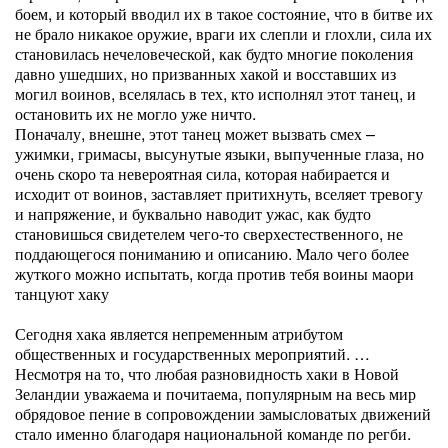
боем, и который вводил их в такое состояние, что в битве их
не брало никакое оружие, враги их слепли и глохли, сила их
становилась нечеловеческой, как будто многие поколения
давно ушедших, но призванных хакой и восставших из
могил воинов, вселялась в тех, кто исполнял этот танец, и
остановить их не могло уже ничто.
Поначалу, внешне, этот танец может вызвать смех –
ужимки, гримасы, высунутые языки, выпученные глаза, но
очень скоро та невероятная сила, которая набирается и
исходит от воинов, заставляет притихнуть, вселяет тревогу
и напряжение, и буквально наводит ужас, как будто
становишься свидетелем чего-то сверхестественного, не
поддающегося пониманию и описанию. Мало чего более
жуткого можно испытать, когда против тебя воины маори
танцуют хаку
Сегодня хака является непременным атрибутом
общественных и государственных мероприятий. …
Несмотря на то, что любая разновидность хаки в Новой
Зеландии уважаема и почитаема, популярным на весь мир
обрядовое пение в сопровождении замысловатых движений
стало именно благодаря национальной команде по регби.