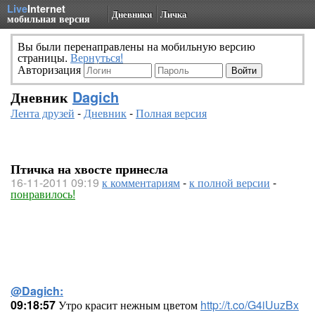
Live
Internet
Дневники
Личка
мобильная версия
Вы были перенаправлены на мобильную версию
страницы.
Вернуться!
Авторизация
Дневник
Dagich
Лента друзей
-
Дневник
-
Полная версия
Птичка на хвосте принесла
16-11-2011 09:19
к комментариям
-
к полной версии
-
понравилось!
@Dagich:
09:18:57
Утро красит нежным цветом
http://t.co/G4iUuzBx