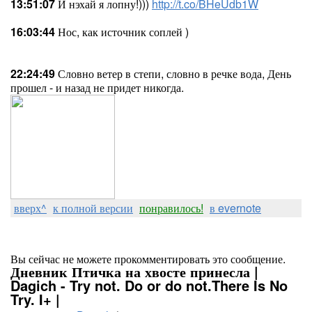
13:51:07
И нэхай я лопну!)))
http://t.co/BHeUdb1W
16:03:44
Нос, как источник соплей )
22:24:49
Словно ветер в степи, словно в речке вода, День
прошел - и назад не придет никогда.
вверх^
к полной версии
понравилось!
в evernote
Вы сейчас не можете прокомментировать это сообщение.
Дневник Птичка на хвосте принесла |
Dagich - Try not. Do or do not.There Is No
Try. I+ |