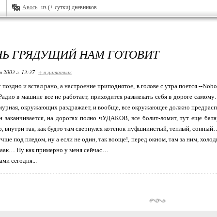
Авось
из (+ сутки) дневников
НЬ ГРЯДУЩИЙ НАМ ГОТОВИТ
я 2003 г. 13:37
+ в цитатник
г поздно и встал рано, а настроение приподнятое, в голове с утра поется --Nobody
 Радио в машине все не работает, приходится развлекать себя в дороге сам
мурная, окружающих раздражает, и вообще, все окружающее должно предраспол
ин заканчивается, на дорогах полно чУДАКОВ, все болит-ломит, тут еще бата
то, внутри так, как будто там свернулся котенок пуфшииистый, теплый, сонный
чше под пледом, ну а если не один, так вооще!, перед окном, там за ним, холо
ааак… Ну как примерно у меня сейчас…
ами сегодня...