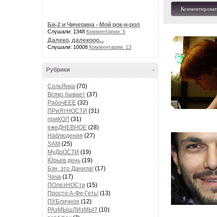
Комментироват
Би-2 и Чичерина - Мой рок-н-рол
Слушали: 1348
Комментарии: 5
Далеко, далекооо...
Слушали: 10008
Комментарии: 13
Рубрики
-
СольЯнка
(70)
Всяко бывает
(37)
РабочЕЕЕ
(32)
ПРиЯтНОСТИ
(31)
приКОЛ
(31)
ежеДНЕВНОЕ
(28)
Наблюдения
(27)
SAM
(25)
МуДрОСТИ
(19)
Юрьев день
(19)
Бэн, это Данила!
(17)
Чача
(17)
ПОлезНОСти
(15)
Просто А-Фи-Геть!
(13)
ПУБличное
(12)
РАзМЫшЛИзМЫ?
(10)