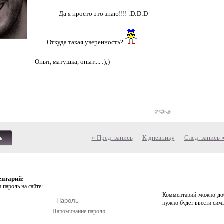
Да я просто это знаю!!!! :D:D:D
Откуда такая уверенность?
Опыт, матушка, опыт.... :);)
« Пред. запись
—
К дневнику
—
След. запись 
ь
ентарий:
 пароль на сайте:
Комментарий можно доб
нужно будет ввести сим
Напоминание пароля