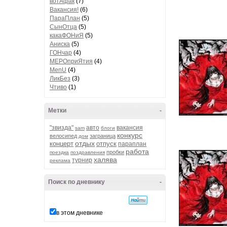
вотАфак
(7)
Вакансия!
(6)
ПараПлан
(5)
СынОтца
(5)
какаФОНиЯ
(5)
Аниска
(5)
ГОНчар
(4)
МЕРОприЯтия
(4)
MenU
(4)
ЛикБез
(3)
Чтиво
(1)
Метки
-
"звизда"
авто
вакансия
sam
блоги
конкурс
велосипед
заграница
дом
отдых
концерт
отпуск
параплан
работа
пробки
поездка
поздравления
халява
турнир
реклама
Поиск по дневнику
-
в этом дневнике