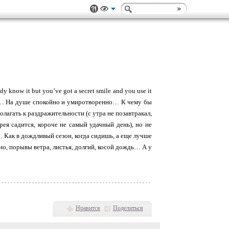
 know it but you’ve got a secret smile and you use it
ому… На душе спокойно и умиротворенно… К чему бы
агать к раздражительности (с утра не позавтракал,
рея садится, короче не самый удачный день), но не
… Как в дождливый сезон, когда сидишь, а еще лучше
дно, порывы ветра, листья, долгий, косой дождь… А у
Нравится
Поделиться