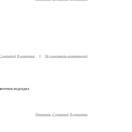
С цитатой
В цитатник
|
Не показывать комментарий
 котенок подгадил.
Ответить
С цитатой
В цитатник