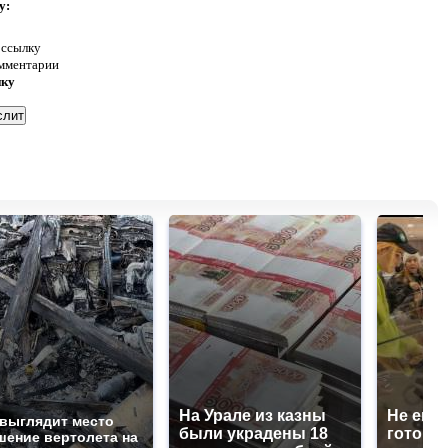
у:
 ссылку
омментарии
нку
На Урале из казны
Не ешьт
 выглядит место
были украдены 18
готовую
шение вертолета на