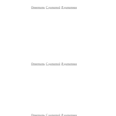
Ответить
С цитатой
В цитатник
Ответить
С цитатой
В цитатник
Ответить
С цитатой
В цитатник