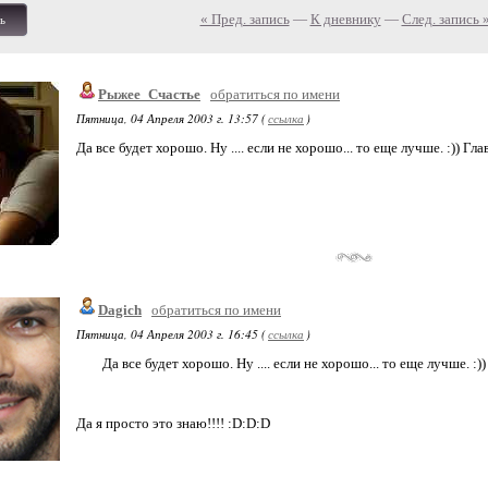
« Пред. запись
—
К дневнику
—
След. запись 
ь
Рыжее_Счастье
обратиться по имени
Пятница, 04 Апреля 2003 г. 13:57 (
ссылка
)
Да все будет хорошо. Ну .... если не хорошо... то еще лучше. :)) Гла
Dagich
обратиться по имени
Пятница, 04 Апреля 2003 г. 16:45 (
ссылка
)
Да все будет хорошо. Ну .... если не хорошо... то еще лучше. :))
Да я просто это знаю!!!! :D:D:D