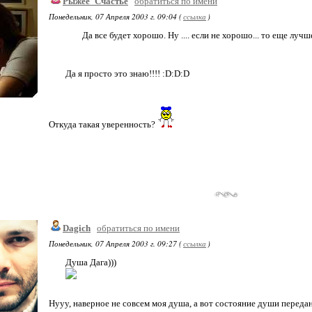
Рыжее_Счастье
обратиться по имени
Понедельник, 07 Апреля 2003 г. 09:04 (
ссылка
)
Да все будет хорошо. Ну .... если не хорошо... то еще лучше.
Да я просто это знаю!!!! :D:D:D
Откуда такая уверенность?
Dagich
обратиться по имени
Понедельник, 07 Апреля 2003 г. 09:27 (
ссылка
)
Душа Дага)))
Нууу, наверное не совсем моя душа, а вот состояние души переда