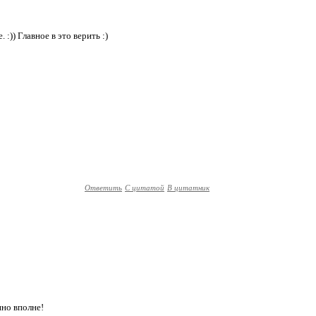
 :)) Главное в это верить :)
Ответить
С цитатой
В цитатник
нно вполне!