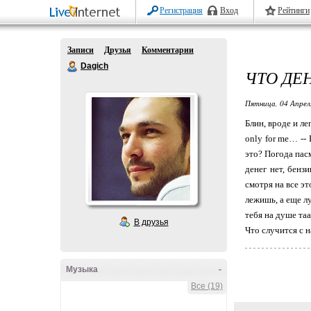
Регистрация
Вход
Рейтинги
Записи
Друзья
Комментарии
Dagich
ЧТО ДЕ
Пятница, 04 Апрел
Блин, вроде и ле
only for me… --
это? Погода пас
денег нет, бенз
смотря на все э
лежишь, а еще лу
тебя на душе та
В друзья
Что случится с н
Музыка
-
Все (19)