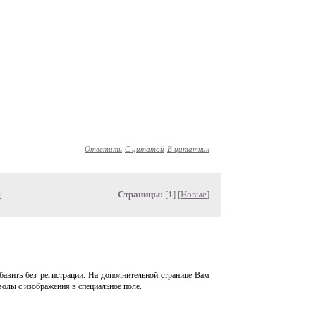
Ответить
С цитатой
В цитатник
»
Страницы:
[1] [
Новые
]
авить без регистрации. На дополнительной странице Вам
волы с изображения в специальное поле.