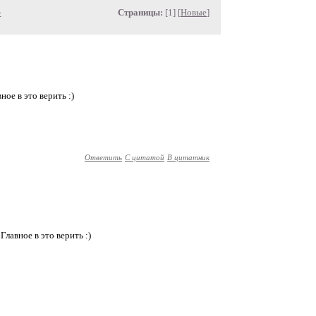
»
Страницы:
[1] [
Новые
]
вное в это верить :)
Ответить
С цитатой
В цитатник
 Главное в это верить :)