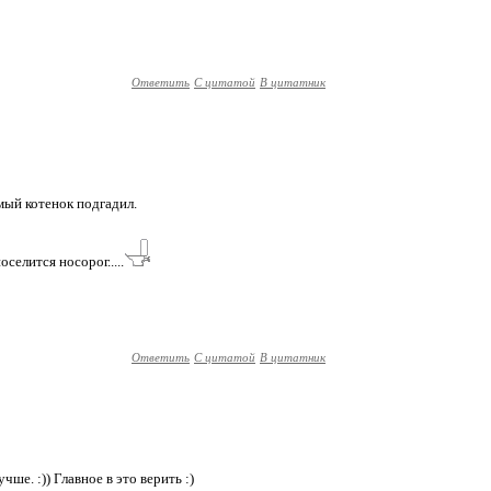
Ответить
С цитатой
В цитатник
амый котенок подгадил.
оселится носорог.....
Ответить
С цитатой
В цитатник
учше. :)) Главное в это верить :)