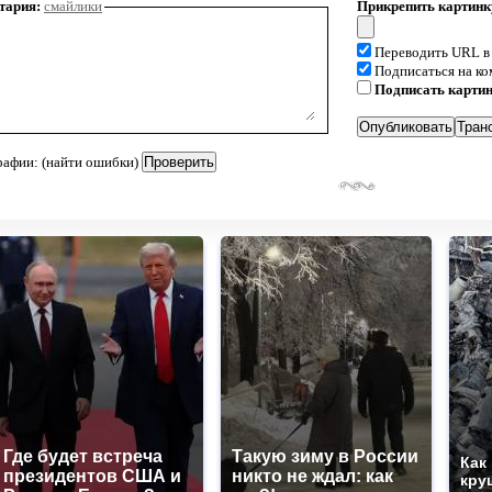
тария:
смайлики
Прикрепить картинк
Переводить URL в
Подписаться на к
Подписать карти
рафии: (найти ошибки)
Где будет встреча
Такую зиму в России
Как
президентов США и
никто не ждал: как
кру