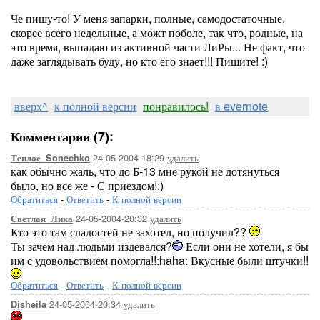
Че пишу-то! У меня запарки, полные, самодостаточные,
скорее всего недельные, а можт поболе, так что, родные, на
это время, выпадаю из активной части ЛиРы... Не факт, что
даже заглядывать буду, но кто его знает!!! Пишите! :)
вверх^
к полной версии
понравилось!
в evernote
Комментарии (7):
24-05-2004-18:29
удалить
Теплое_Sonechko
как обычно жаль, что до Б-13 мне рукой не дотянуться
было, но все же - С приездом!:)
Обратиться
-
Ответить
-
К полной версии
24-05-2004-20:32
удалить
Светлая_Лика
Кто это там сладостей не захотел, но получил??
Ты зачем над людьми издевался?
Если они не хотели, я бы
им с удовольствием помогла!!:haha: Вкусные были штучки!!
Обратиться
-
Ответить
-
К полной версии
24-05-2004-20:34
удалить
Disheila