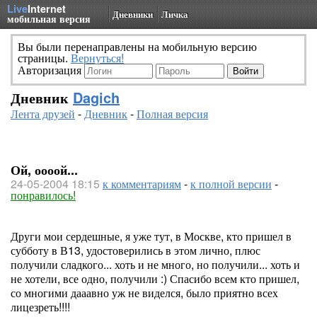
Live
Internet
Дневники
Личка
мобильная версия
Вы были перенаправлены на мобильную версию
страницы.
Вернуться!
Авторизация
Дневник
Dagich
Лента друзей
-
Дневник
-
Полная версия
Ой, оооой...
24-05-2004 18:15
к комментариям
-
к полной версии
-
понравилось!
Други мои сердешные, я уже тут, в Москве, кто пришел в
субботу в В13, удостоверились в этом лично, плюс
получили сладкого... хоть и не много, но получили... хоть и
не хотели, все одно, получили :) Спасибо всем кто пришел,
со многими дааавно уж не виделся, было приятно всех
лицезреть!!!!