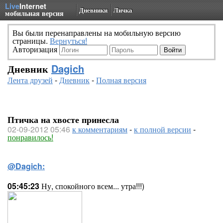
Live
Internet
Дневники
Личка
мобильная версия
Вы были перенаправлены на мобильную версию
страницы.
Вернуться!
Авторизация
Дневник
Dagich
Лента друзей
-
Дневник
-
Полная версия
Птичка на хвосте принесла
02-09-2012 05:46
к комментариям
-
к полной версии
-
понравилось!
@Dagich:
05:45:23
Ну, спокойного всем... утра!!!)