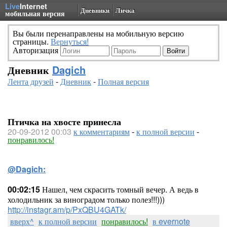
Live
Internet
Дневники
Личка
мобильная версия
Вы были перенаправлены на мобильную версию
страницы.
Вернуться!
Авторизация
Дневник
Dagich
Лента друзей
-
Дневник
-
Полная версия
Птичка на хвосте принесла
20-09-2012 00:03
к комментариям
-
к полной версии
-
понравилось!
@Dagich:
00:02:15
Нашел, чем скрасить томный вечер. А ведь в
холодильник за виноградом только полез!!!)))
http://instagr.am/p/PxQBU4GATk/
вверх^
к полной версии
понравилось!
в evernote