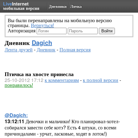
Live
Internet
Дневники
Личка
мобильная версия
Вы были перенаправлены на мобильную версию
страницы.
Вернуться!
Авторизация
Дневник
Dagich
Лента друзей
-
Дневник
-
Полная версия
Птичка на хвосте принесла
25-10-2012 17:12
к комментариям
-
к полной версии
-
понравилось!
@Dagich:
13:12:11
Девочки и мальчики! Кто планировал-хотел-
собирался завести себе котэ? Есть 4 штуки, со всеми
причиндалами - урчат, ласковые, ходят в лоток!)