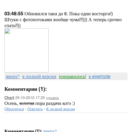
03:48:55
Обновился таки до 6. Пока одни восторги!)
Штуки с фотопотоками вообще чума!!!))) А теперь срочно
спать!!))
вверх^
к полной версии
понравилось!
в evernote
Комментарии (1):
25-10-2012-17:25
удалить
Chert
Осень,
золотая
пора раздачи котэ :)
Обратиться
-
Ответить
-
К полной версии
Комментарии (1):
вверх^