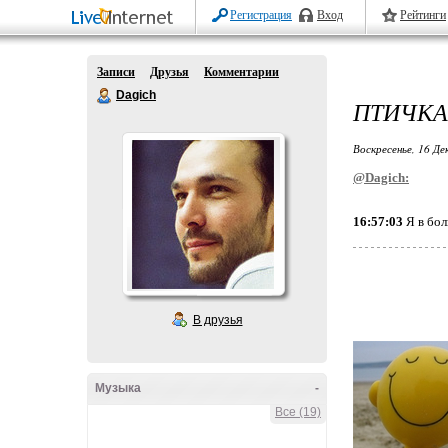
Регистрация
Вход
Рейтинги
Записи
Друзья
Комментарии
Dagich
ПТИЧКА
Воскресенье, 16 Де
@Dagich:
16:57:03
Я в бол
В друзья
Музыка
-
Все (19)