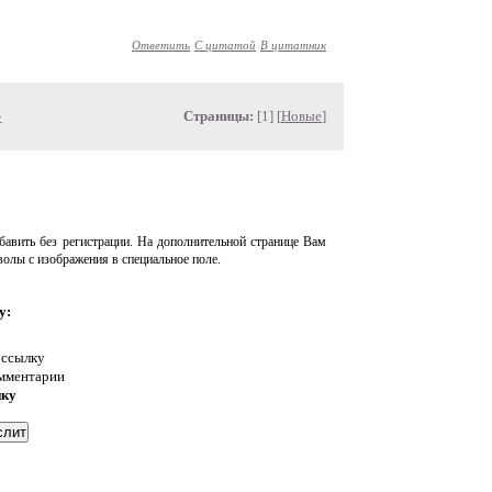
Ответить
С цитатой
В цитатник
»
Страницы:
[1] [
Новые
]
авить без регистрации. На дополнительной странице Вам
волы с изображения в специальное поле.
у:
 ссылку
омментарии
нку