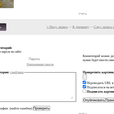
« Пред. запись
—
К дневнику
—
След. запись 
ь
ентарий:
 пароль на сайте:
Комментарий можно доб
нужно будет ввести сим
Напоминание пароля
тария:
смайлики
Прикрепить картинк
Переводить URL в
Подписаться на к
Подписать карти
рафии: (найти ошибки)