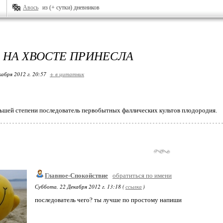
Авось
из (+ сутки) дневников
 НА ХВОСТЕ ПРИНЕСЛА
кабря 2012 г. 20:57
+ в цитатник
ьшей степени последователь первобытных фаллических культов плодородия.
Главное-Спокойствие
обратиться по имени
Суббота, 22 Декабря 2012 г. 13:18 (
ссылка
)
последователь чего? ты лучше по простому напиши