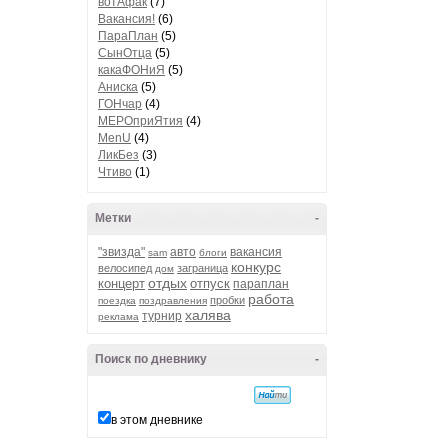
вотАфак
(7)
Вакансия!
(6)
ПараПлан
(5)
СынОтца
(5)
какаФОНиЯ
(5)
Аниска
(5)
ГОНчар
(4)
МЕРОприЯтия
(4)
MenU
(4)
ЛикБез
(3)
Чтиво
(1)
Метки
-
"звизда"
авто
вакансия
sam
блоги
конкурс
велосипед
заграница
дом
отдых
концерт
отпуск
параплан
работа
пробки
поездка
поздравления
халява
турнир
реклама
Поиск по дневнику
-
в этом дневнике