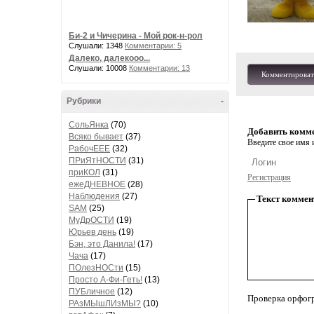
Би-2 и Чичерина - Мой рок-н-рол
Слушали: 1348
Комментарии: 5
Далеко, далекооо...
Слушали: 10008
Комментарии: 13
Комментироват
Рубрики
-
СольЯнка
(70)
Добавить комм
Всяко бывает
(37)
Введите свое имя и
РабочЕЕЕ
(32)
ПРиЯтНОСТИ
(31)
приКОЛ
(31)
Регистрация
ежеДНЕВНОЕ
(28)
Наблюдения
(27)
Текст коммен
SAM
(25)
МуДрОСТИ
(19)
Юрьев день
(19)
Бэн, это Данила!
(17)
Чача
(17)
ПОлезНОСти
(15)
Просто А-Фи-Геть!
(13)
ПУБличное
(12)
Проверка орфог
РАзМЫшЛИзМЫ?
(10)