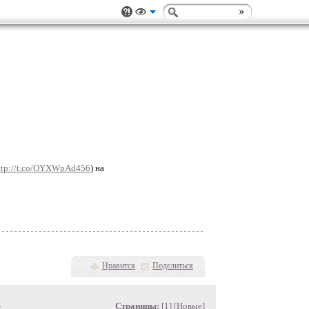
ttp://t.co/OYXWpAd456
) на
Нравится
Поделиться
»
Страницы:
[1] [
Новые
]