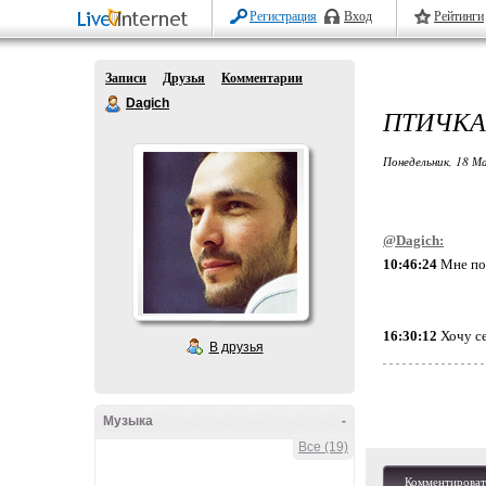
Регистрация
Вход
Рейтинги
Записи
Друзья
Комментарии
Dagich
ПТИЧКА
Понедельник, 18 М
@Dagich:
10:46:24
Мне пон
16:30:12
Хочу се
В друзья
Музыка
-
Все (19)
Комментироват