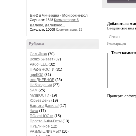
Би-2 и Чичерина - Мой рок-н-рол
Слушали: 1348
Комментарии: 5
Добавить комм
Далеко, далекооо...
Введите свое имя и
Слушали: 10008
Комментарии: 13
Регистрация
Рубрики
-
Текст коммен
СольЯнка
(70)
Всяко бывает
(37)
РабочЕЕЕ
(32)
ПРиЯтНОСТИ
(31)
приКОЛ
(31)
ежеДНЕВНОЕ
(28)
Наблюдения
(27)
SAM
(25)
МуДрОСТИ
(19)
Проверка орфог
Юрьев день
(19)
Бэн, это Данила!
(17)
Чача
(17)
ПОлезНОСти
(15)
Просто А-Фи-Геть!
(13)
ПУБличное
(12)
РАзМЫшЛИзМЫ?
(10)