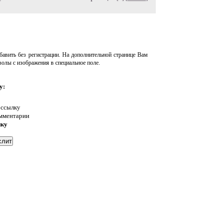
авить без регистрации. На дополнительной странице Вам
волы с изображения в специальное поле.
у:
 ссылку
омментарии
нку