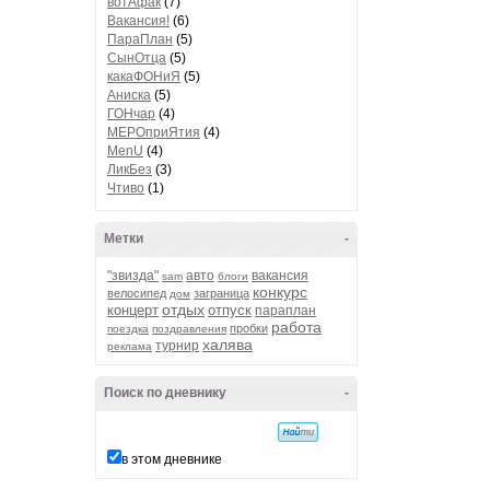
вотАфак
(7)
Вакансия!
(6)
ПараПлан
(5)
СынОтца
(5)
какаФОНиЯ
(5)
Аниска
(5)
ГОНчар
(4)
МЕРОприЯтия
(4)
MenU
(4)
ЛикБез
(3)
Чтиво
(1)
Метки
-
"звизда"
авто
вакансия
sam
блоги
конкурс
велосипед
заграница
дом
отдых
концерт
отпуск
параплан
работа
пробки
поездка
поздравления
халява
турнир
реклама
Поиск по дневнику
-
в этом дневнике