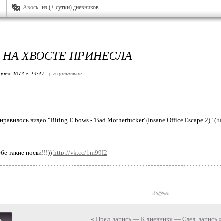
Авось
из (+ сутки) дневников
 НА ХВОСТЕ ПРИНЕСЛА
арта 2013 г. 14:47
+ в цитатник
равилось видео "Biting Elbows - 'Bad Motherfucker' (Insane Office Escape 2)" (
h
бе такие носки!!!))
http://vk.cc/1m99I2
« Пред. запись
—
К дневнику
—
След. запись 
ь