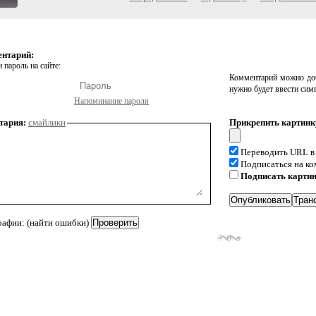
ентарий:
 пароль на сайте:
Комментарий можно доб
нужно будет ввести сим
Напоминание пароля
тария:
смайлики
Прикрепить картинк
Переводить URL в
Подписаться на к
Подписать карти
рафии: (найти ошибки)