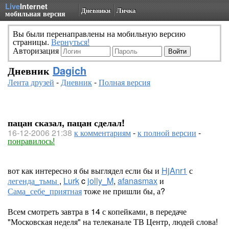
Live
Internet
Дневники
Личка
мобильная версия
Вы были перенаправлены на мобильную версию
страницы.
Вернуться!
Авторизация
Дневник
Dagich
Лента друзей
-
Дневник
-
Полная версия
пацан сказал, пацан сделал!
16-12-2006 21:38
к комментариям
-
к полной версии
-
понравилось!
вот как интересно я бы выглядел если бы и
HjAnr1
с
легенда_тьмы
,
Lurk
c
jolly_M
,
afanasmax
и
Сама_себе_приятная
тоже не пришли бы, а?
Всем смотреть завтра в 14 с копейками, в передаче
"Московская неделя" на телеканале ТВ Центр, людей слова!