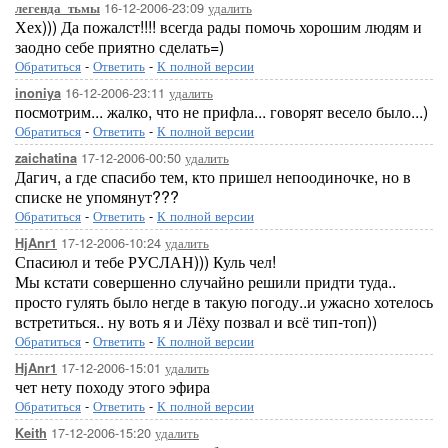
16-12-2006-23:09
удалить
легенда_тьмы
Хех))) Да пожалст!!!! всегда рады помочь хорошим людям и
заодно себе приятно сделать=)
Обратиться
-
Ответить
-
К полной версии
16-12-2006-23:11
удалить
inoniya
посмотрим... жалко, что не прифла... говорят весело было...)
Обратиться
-
Ответить
-
К полной версии
17-12-2006-00:50
удалить
zaichatina
Дагич, а где спасибо тем, кто пришел непоодиночке, но в
списке не упомянут???
Обратиться
-
Ответить
-
К полной версии
17-12-2006-10:24
удалить
HjAnr1
Спасиюл и тебе РУСЛАН))) Куль чел!
Мы кстати совершенно случайно решили придти туда..
просто гулять было негде в такую погоду..и ужасно хотелось
встретиться.. ну воть я и Лёху позвал и всё тип-топ))
Обратиться
-
Ответить
-
К полной версии
17-12-2006-15:01
удалить
HjAnr1
чет нету походу этого эфира
Обратиться
-
Ответить
-
К полной версии
17-12-2006-15:20
удалить
Keith