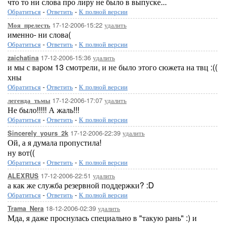
что то ни слова про лиру не было в выпуске...
Обратиться
-
Ответить
-
К полной версии
17-12-2006-15:22
удалить
Моя_прелесть
именно- ни слова(
Обратиться
-
Ответить
-
К полной версии
17-12-2006-15:36
удалить
zaichatina
и мы с варом 13 смотрели, и не было этого сюжета на твц :((
хны
Обратиться
-
Ответить
-
К полной версии
17-12-2006-17:07
удалить
легенда_тьмы
Не было!!!!! А жаль!!!
Обратиться
-
Ответить
-
К полной версии
17-12-2006-22:39
удалить
Sincerely_yours_2k
Ой, а я думала пропустила!
ну вот((
Обратиться
-
Ответить
-
К полной версии
17-12-2006-22:51
удалить
ALEXRUS
а как же служба резервной поддержки? :D
Обратиться
-
Ответить
-
К полной версии
18-12-2006-02:39
удалить
Trama_Nera
Мда, я даже проснулась специально в "такую рань" :) и