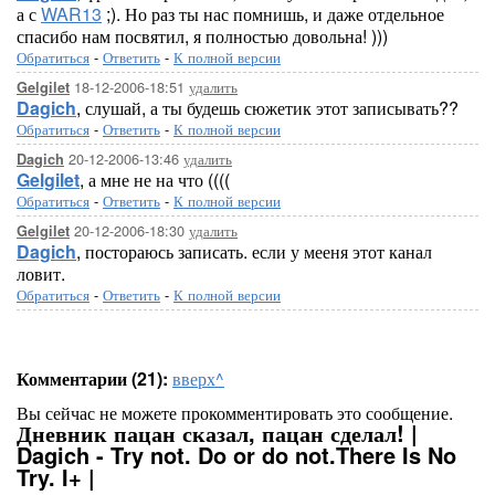
а с
WAR13
;). Но раз ты нас помнишь, и даже отдельное
спасибо нам посвятил, я полностью довольна! )))
Обратиться
-
Ответить
-
К полной версии
18-12-2006-18:51
удалить
Gelgilet
Dagich
, слушай, а ты будешь сюжетик этот записывать??
Обратиться
-
Ответить
-
К полной версии
20-12-2006-13:46
удалить
Dagich
Gelgilet
, а мне не на что ((((
Обратиться
-
Ответить
-
К полной версии
20-12-2006-18:30
удалить
Gelgilet
Dagich
, постораюсь записать. если у мееня этот канал
ловит.
Обратиться
-
Ответить
-
К полной версии
Комментарии (21):
вверх^
Вы сейчас не можете прокомментировать это сообщение.
Дневник пацан сказал, пацан сделал! |
Dagich - Try not. Do or do not.There Is No
Try. I+ |