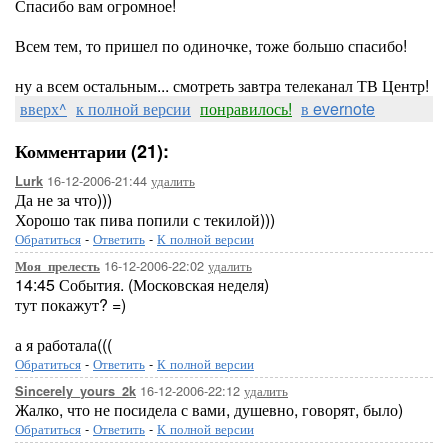
Спасибо вам огромное!
Всем тем, то пришел по одиночке, тоже большо спасибо!
ну а всем остальным... смотреть завтра телеканал ТВ Центр!
вверх^
к полной версии
понравилось!
в evernote
Комментарии (21):
16-12-2006-21:44
удалить
Lurk
Да не за что)))
Хорошо так пива попили с текилой)))
Обратиться
-
Ответить
-
К полной версии
16-12-2006-22:02
удалить
Моя_прелесть
14:45 События. (Московская неделя)
тут покажут? =)
а я работала(((
Обратиться
-
Ответить
-
К полной версии
16-12-2006-22:12
удалить
Sincerely_yours_2k
Жалко, что не посидела с вами, душевно, говорят, было)
Обратиться
-
Ответить
-
К полной версии