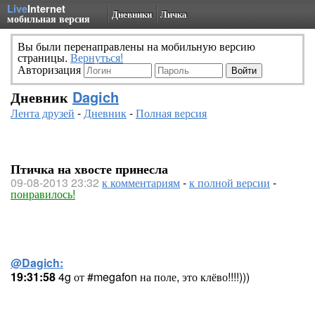
Live
Internet
Дневники
Личка
мобильная версия
Вы были перенаправлены на мобильную версию
страницы.
Вернуться!
Авторизация
Дневник
Dagich
Лента друзей
-
Дневник
-
Полная версия
Птичка на хвосте принесла
09-08-2013 23:32
к комментариям
-
к полной версии
-
понравилось!
@Dagich:
19:31:58
4g от #megafon на поле, это клёво!!!!)))