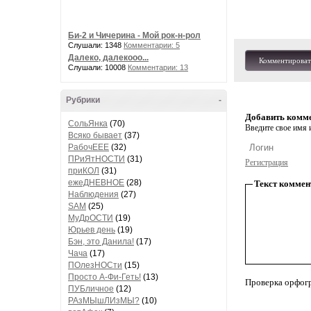
Би-2 и Чичерина - Мой рок-н-рол
Слушали: 1348
Комментарии: 5
Далеко, далекооо...
Комментироват
Слушали: 10008
Комментарии: 13
Рубрики
-
Добавить комм
СольЯнка
(70)
Введите свое имя и
Всяко бывает
(37)
РабочЕЕЕ
(32)
ПРиЯтНОСТИ
(31)
Регистрация
приКОЛ
(31)
ежеДНЕВНОЕ
(28)
Текст коммен
Наблюдения
(27)
SAM
(25)
МуДрОСТИ
(19)
Юрьев день
(19)
Бэн, это Данила!
(17)
Чача
(17)
ПОлезНОСти
(15)
Просто А-Фи-Геть!
(13)
Проверка орфог
ПУБличное
(12)
РАзМЫшЛИзМЫ?
(10)