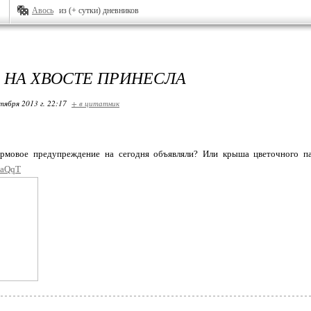
Авось
из (+ сутки) дневников
 НА ХВОСТЕ ПРИНЕСЛА
тября 2013 г. 22:17
+ в цитатник
мовое предупреждение на сегодня объявляли? Или крыша цветочного пав
6qaQqT