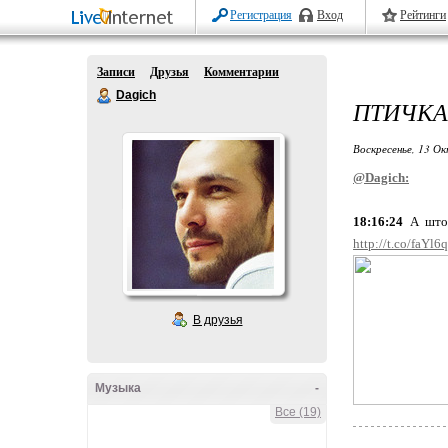
Регистрация
Вход
Рейтинги
Записи
Друзья
Комментарии
Dagich
ПТИЧКА
Воскресенье, 13 Ок
@Dagich:
18:16:24
А штор
http://t.co/faYl
В друзья
Музыка
-
Все (19)