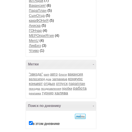
вотАфак
(7)
Вакансия!
(6)
ПараПлан
(5)
СынОтца
(5)
какаФОНиЯ
(5)
Аниска
(5)
ГОНчар
(4)
МЕРОприЯтия
(4)
MenU
(4)
ЛикБез
(3)
Чтиво
(1)
Метки
-
"звизда"
авто
вакансия
sam
блоги
конкурс
велосипед
заграница
дом
отдых
концерт
отпуск
параплан
работа
пробки
поездка
поздравления
халява
турнир
реклама
Поиск по дневнику
-
в этом дневнике