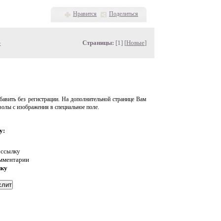
Нравится
Поделиться
»
Страницы:
[1] [
Новые
]
авить без регистрации. На дополнительной странице Вам
волы с изображения в специальное поле.
у:
 ссылку
омментарии
нку