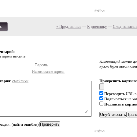
« Пред. запись
—
К дневнику
—
След. запись 
ь
ентарий:
 пароль на сайте:
Комментарий можно доб
нужно будет ввести сим
Напоминание пароля
тария:
смайлики
Прикрепить картинк
Переводить URL в
Подписаться на к
Подписать карти
рафии: (найти ошибки)