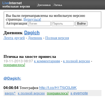
Live
Internet
Дневники
Личка
мобильная версия
Вы были перенаправлены на мобильную версию
страницы.
Вернуться!
Авторизация
Дневник
Dagich
Лента друзей
-
Дневник
-
Полная версия
Птичка на хвосте принесла
19-11-2013 08:07
к комментариям
-
к полной версии
-
понравилось!
@Dagich:
04:06:54
Тенеграфия
http://t.co/H1T5jO3J9K
вверх^
к полной версии
понравилось!
в evernote