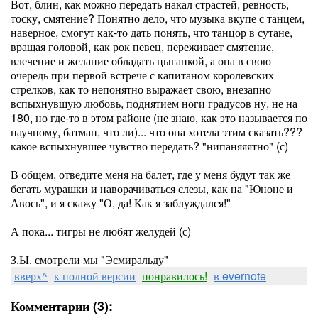
Вот, блин, как можно передать накал страстей, ревность,
тоску, смятение? Понятно дело, что музыка вкупе с танцем,
наверное, смогут как-то дать понять, что танцор в сутане,
вращая головой, как рок певец, переживает смятение,
влечение и желание обладать цыганкой, а она в свою
очередь при первой встрече с капитаном королевских
стрелков, как то непонятно выражает свою, внезапно
вспыхнувшую любовь, поднятием ноги градусов ну, не на
180, но где-то в этом районе (не знаю, как это называется по
научному, батман, что ли)... что она хотела этим сказать???
какое вспыхнувшее чувство передать? "нипаняяятно" (с)
В общем, отведите меня на балет, где у меня будут так же
бегать мурашки и наворачиваться слезы, как на "Юноне и
Авось", и я скажу "О, да! Как я заблуждался!"
А пока... тигры не любят желудей (с)
З.Ы. смотрели мы "Эсмиральду"
вверх^
к полной версии
понравилось!
в evernote
Комментарии (3):