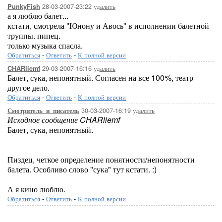
28-03-2007-23:22
удалить
PunkyFish
а я люблю балет...
кстати, смотрела "Юнону и Авось" в исполнении балетной
труппы. пипец.
только музыка спасла.
Обратиться
-
Ответить
-
К полной версии
29-03-2007-16:16
удалить
CHARliemf
Балет, сука, непонятный. Согласен на все 100%, театр
другое дело.
Обратиться
-
Ответить
-
К полной версии
30-03-2007-16:19
удалить
Смотритель_и_писатель
Исходное сообщение CHARliemf
Балет, сука, непонятный.
Пиздец, четкое определение понятности/непонятности
балета. Особливо слово "сука" тут кстати. :)
А я кино люблю.
Обратиться
-
Ответить
-
К полной версии