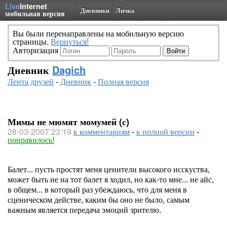
Live
Internet
Дневники
Личка
мобильная версия
Вы были перенаправлены на мобильную версию
страницы.
Вернуться!
Авторизация
Дневник
Dagich
Лента друзей
-
Дневник
-
Полная версия
Мимы не мюмят момумей (с)
28-03-2007 23:19
к комментариям
-
к полной версии
-
понравилось!
Балет... пусть простят меня ценители высокого исскуства,
может быть не на тот балет я ходил, но как-то мне... не айс,
в общем... в который раз убеждаюсь, что для меня в
сценическом действе, каким бы оно не было, самым
важным является передача эмоций зрителю.