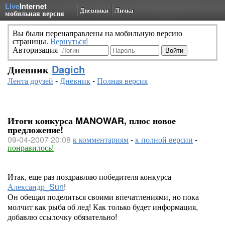
Live
Internet
Дневники
Личка
мобильная версия
Вы были перенаправлены на мобильную версию
страницы.
Вернуться!
Авторизация
Дневник
Dagich
Лента друзей
-
Дневник
-
Полная версия
Итоги конкурса MANOWAR, плюс новое
предложение!
09-04-2007 20:08
к комментариям
-
к полной версии
-
понравилось!
Итак, еще раз поздравляю победителя конкурса
Александр_Sun
!
Он обещал поделиться своими впечатлениями, но пока
молчит как рыба об лед! Как только будет информация,
добавлю ссылочку обязательно!