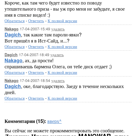
Короче, как там чего будет известно по поводу
утешительного приза - вы уж про меня не забудьте, я свое
имя в списке видел! :)
Обратиться
-
Ответить
-
К полной версии
17-04-2007-15:49
удалить
Nakago
Dagich
, так какие там пароли-явки?
Вот пришёл я в Ист-Сайд, и...?
Обратиться
-
Ответить
-
К полной версии
17-04-2007-18:49
удалить
Dagich
Nakago
, ах, да прости!
спрашиваешь бармена Олега, он тебе диск отдает ;)
Обратиться
-
Ответить
-
К полной версии
17-04-2007-18:54
удалить
Nakago
Dagich
, оке, благодарствую. Заеду в течение нескольких
дней.
Обратиться
-
Ответить
-
К полной версии
Комментарии (15):
вверх^
Вы сейчас не можете прокомментировать это сообщение.
Дневник Итоги конкурса MANOWAR, плюс