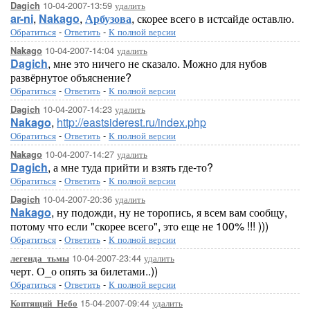
10-04-2007-13:59
удалить
Dagich
ar-ni
,
Nakago
,
Арбузова
, скорее всего в истсайде оставлю.
Обратиться
-
Ответить
-
К полной версии
10-04-2007-14:04
удалить
Nakago
Dagich
, мне это ничего не сказало. Можно для нубов
развёрнутое объяснение?
Обратиться
-
Ответить
-
К полной версии
10-04-2007-14:23
удалить
Dagich
Nakago
,
http://eastsiderest.ru/index.php
Обратиться
-
Ответить
-
К полной версии
10-04-2007-14:27
удалить
Nakago
Dagich
, а мне туда прийти и взять где-то?
Обратиться
-
Ответить
-
К полной версии
10-04-2007-20:36
удалить
Dagich
Nakago
, ну подожди, ну не торопись, я всем вам сообщу,
потому что если "скорее всего", это еще не 100% !!! )))
Обратиться
-
Ответить
-
К полной версии
10-04-2007-23:44
удалить
легенда_тьмы
черт. О_о опять за билетами..))
Обратиться
-
Ответить
-
К полной версии
15-04-2007-09:44
удалить
Коптящий_Небо