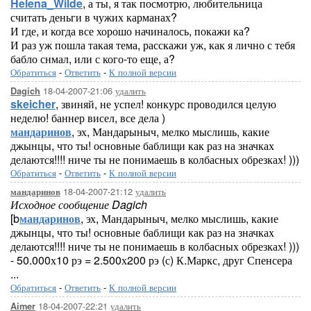
Helena_Wilde
, а ты, я так посмотрю, любительница
считать деньги в чужих карманах?
И где, и когда все хорошо начиналось, покажи ка?
И раз уж пошла такая тема, расскажи уж, как я лично с тебя
бабло снмал, или с кого-то еще, а?
Обратиться
-
Ответить
-
К полной версии
18-04-2007-21:06
удалить
Dagich
skeicher
, звиняй, не успел! конкурс проводился целую
неделю! баннер висел, все дела )
мандаринов
, эх, Мандарыныч, мелко мыслишь, какие
джынцы, что ты! основные баблищи как раз на значках
делаются!!!! ниче ты не понимаешь в колбасных обрезках! )))
Обратиться
-
Ответить
-
К полной версии
18-04-2007-21:12
удалить
мандаринов
Исходное сообщение Dagich
[b
мандаринов
, эх, Мандарыныч, мелко мыслишь, какие
джынцы, что ты! основные баблищи как раз на значках
делаются!!!! ниче ты не понимаешь в колбасных обрезках! )))
- 50.000х10 рэ = 2.500х200 рэ (с) К.Маркс, друг Спенсера
...
Обратиться
-
Ответить
-
К полной версии
18-04-2007-22:21
удалить
Aimer