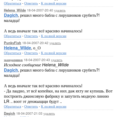
Обратиться
-
Ответить
-
К полной версии
18-04-2007-20:40
удалить
Helena_Wilde
Dagich
, решил много бабла с лирушников срубить?!
маладца!
А ведь вначале так всё красиво начиналось!
Обратиться
-
Ответить
-
К полной версии
18-04-2007-20:42
удалить
PunkyFish
Helena_Wilde
, о_О
Обратиться
-
Ответить
-
К полной версии
18-04-2007-20:43
удалить
мандаринов
Исходное сообщение Helena_Wilde
Dagich
, решил много бабла с лирушников срубить?!
маладца!
А ведь вначале так всё красиво начиналось!
- Да лаадно, эт всё копейки, на них даж яхту не купишь. Вот
построить джинсовую фабрику и запутить модную линию
LR .. воот эт денжыщщи будут ..
Обратиться
-
Ответить
-
К полной версии
18-04-2007-21:03
удалить
Dagich