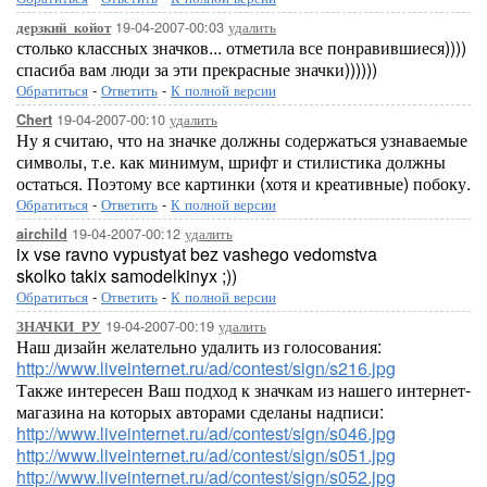
19-04-2007-00:03
удалить
дерзкий_койот
столько классных значков... отметила все понравившиеся))))
спасиба вам люди за эти прекрасные значки))))))
Обратиться
-
Ответить
-
К полной версии
19-04-2007-00:10
удалить
Chert
Ну я считаю, что на значке должны содержаться узнаваемые
символы, т.е. как минимум, шрифт и стилистика должны
остаться. Поэтому все картинки (хотя и креативные) побоку.
Обратиться
-
Ответить
-
К полной версии
19-04-2007-00:12
удалить
airchild
ix vse ravno vypustyat bez vashego vedomstva
skolko takix samodelkinyx ;))
Обратиться
-
Ответить
-
К полной версии
19-04-2007-00:19
удалить
ЗНАЧКИ_РУ
Наш дизайн желательно удалить из голосования:
http://www.liveinternet.ru/ad/contest/sign/s216.jpg
Также интересен Ваш подход к значкам из нашего интернет-
магазина на которых авторами сделаны надписи:
http://www.liveinternet.ru/ad/contest/sign/s046.jpg
http://www.liveinternet.ru/ad/contest/sign/s051.jpg
http://www.liveinternet.ru/ad/contest/sign/s052.jpg