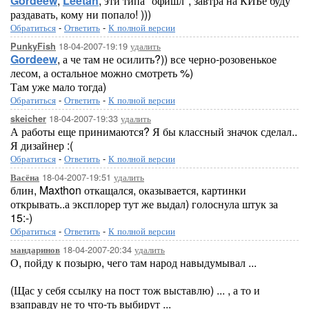
Gordeew
,
Leetah
, эти типа "офишл", завтра на КИБе буду
раздавать, кому ни попало! )))
Обратиться
-
Ответить
-
К полной версии
18-04-2007-19:19
удалить
PunkyFish
Gordeew
, а че там не осилить?)) все черно-розовенькое
лесом, а остальное можно смотреть %)
Там уже мало тогда)
Обратиться
-
Ответить
-
К полной версии
18-04-2007-19:33
удалить
skeicher
А работы еще принимаются? Я бы классный значок сделал..
Я дизайнер :(
Обратиться
-
Ответить
-
К полной версии
18-04-2007-19:51
удалить
Васёна
блин, Maxthon откащался, оказывается, картинки
открывать..а эксплорер тут же выдал) голоснула штук за
15:-)
Обратиться
-
Ответить
-
К полной версии
18-04-2007-20:34
удалить
мандаринов
О, пойду к позырю, чего там народ навыдумывал ...
(Щас у себя ссылку на пост тож выставлю) ... , а то и
взаправду не то что-ть выбирут ...