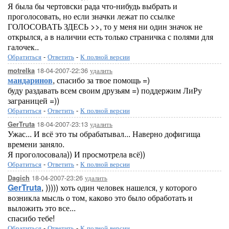
Я была бы чертовски рада что-нибудь выбрать и
проголосовать, но если значки лежат по ссылке
ГОЛОСОВАТЬ ЗДЕСЬ >>, то у меня ни один значок не
открылся, а в наличии есть только страничка с полями для
галочек..
Обратиться
-
Ответить
-
К полной версии
18-04-2007-22:36
удалить
motrelka
мандаринов
, спасибо за твое помощь =)
буду раздавать всем своим друзьям =) поддержим ЛиРу
заграницей =))
Обратиться
-
Ответить
-
К полной версии
18-04-2007-23:13
удалить
GerTruta
Ужас... И всё это ты обрабатывал... Наверно дофигища
времени заняло.
Я проголосовала)) И просмотрела всё))
Обратиться
-
Ответить
-
К полной версии
18-04-2007-23:26
удалить
Dagich
GerTruta
, ))))) хоть один человек нашелся, у которого
возникла мысль о том, каково это было обработать и
выложить это все...
спасибо тебе!
Обратиться
-
Ответить
-
К полной версии