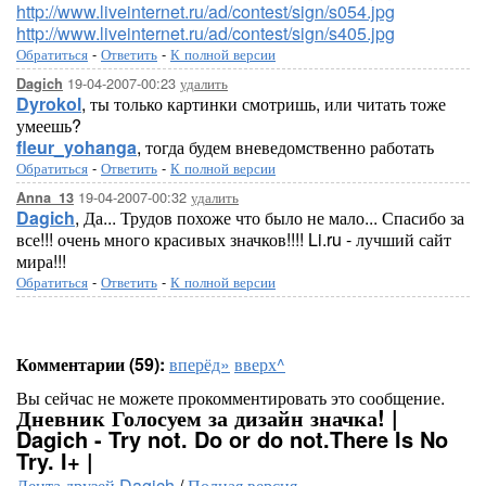
http://www.liveinternet.ru/ad/contest/sign/s054.jpg
http://www.liveinternet.ru/ad/contest/sign/s405.jpg
Обратиться
-
Ответить
-
К полной версии
19-04-2007-00:23
удалить
Dagich
Dyrokol
, ты только картинки смотришь, или читать тоже
умеешь?
fleur_yohanga
, тогда будем вневедомственно работать
Обратиться
-
Ответить
-
К полной версии
19-04-2007-00:32
удалить
Anna_13
Dagich
, Да... Трудов похоже что было не мало... Спасибо за
все!!! очень много красивых значков!!!! Li.ru - лучший сайт
мира!!!
Обратиться
-
Ответить
-
К полной версии
Комментарии (59):
вперёд»
вверх^
Вы сейчас не можете прокомментировать это сообщение.
Дневник Голосуем за дизайн значка! |
Dagich - Try not. Do or do not.There Is No
Try. I+ |
Лента друзей Dagich
/
Полная версия