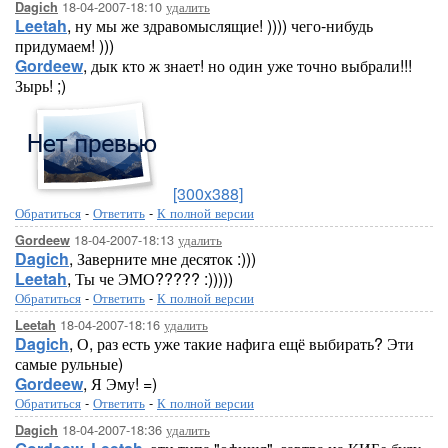
18-04-2007-18:10
удалить
Dagich
Leetah
, ну мы же здравомыслящие! )))) чего-нибудь
придумаем! )))
Gordeew
, дык кто ж знает! но один уже точно выбрали!!!
Зырь! ;)
[300x388]
Обратиться
-
Ответить
-
К полной версии
18-04-2007-18:13
удалить
Gordeew
Dagich
, Заверните мне десяток :)))
Leetah
, Ты че ЭМО????? :)))))
Обратиться
-
Ответить
-
К полной версии
18-04-2007-18:16
удалить
Leetah
Dagich
, О, раз есть уже такие нафига ещё выбирать? Эти
самые рульные)
Gordeew
, Я Эму! =)
Обратиться
-
Ответить
-
К полной версии
18-04-2007-18:36
удалить
Dagich