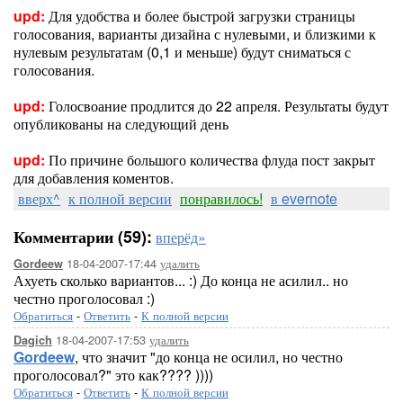
upd:
Для удобства и более быстрой загрузки страницы
голосования, варианты дизайна с нулевыми, и близкими к
нулевым результатам (0,1 и меньше) будут сниматься с
голосования.
upd:
Голосвоание продлится до 22 апреля. Результаты будут
опубликованы на следующий день
upd:
По причине большого количества флуда пост закрыт
для добавления коментов.
вверх^
к полной версии
понравилось!
в evernote
Комментарии (59):
вперёд»
18-04-2007-17:44
удалить
Gordeew
Ахуеть сколько вариантов... :) До конца не асилил.. но
честно проголосовал :)
Обратиться
-
Ответить
-
К полной версии
18-04-2007-17:53
удалить
Dagich
Gordeew
, что значит "до конца не осилил, но честно
проголосовал?" это как???? ))))
Обратиться
-
Ответить
-
К полной версии