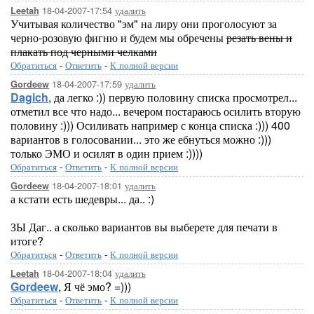
18-04-2007-17:54
удалить
Leetah
Учитывая количество "эм" на лиру они проголосуют за
черно-розовую фигню и будем мы обречены
резать вены и
плакать под черными челками
Обратиться
-
Ответить
-
К полной версии
18-04-2007-17:59
удалить
Gordeew
Dagich
, да легко :)) первую половину списка просмотрел...
отметил все что надо... вечером постараюсь осилить вторую
половину :))) Осиливать например с конца списка :))) 400
вариантов в голосовании... это же ебнуться можно :)))
только ЭМО и осилят в один прием :))))
Обратиться
-
Ответить
-
К полной версии
18-04-2007-18:01
удалить
Gordeew
а кстати есть шедевры... да.. :)
ЗЫ Даг.. а сколько вариантов вы выберете для печати в
итоге?
Обратиться
-
Ответить
-
К полной версии
18-04-2007-18:04
удалить
Leetah
Gordeew
, Я чё эмо? =)))
Обратиться
-
Ответить
-
К полной версии