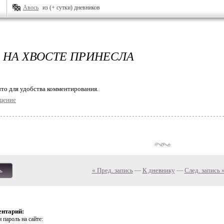
Авось
из (+ сутки) дневников
 НА ХВОСТЕ ПРИНЕСЛА
то для удобства комментирования.
щение
« Пред. запись
—
К дневнику
—
След. запись 
ь
ентарий:
 пароль на сайте: