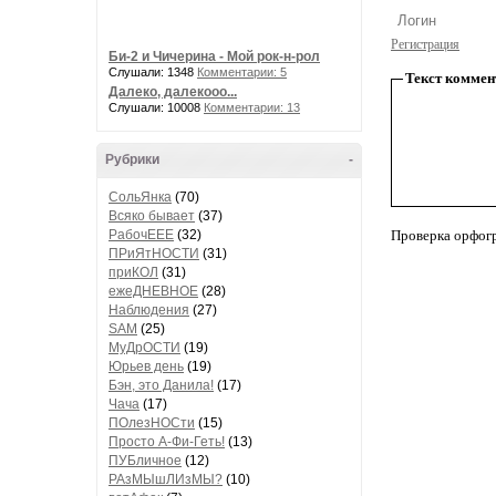
Регистрация
Би-2 и Чичерина - Мой рок-н-рол
Слушали: 1348
Комментарии: 5
Текст коммен
Далеко, далекооо...
Слушали: 10008
Комментарии: 13
Рубрики
-
СольЯнка
(70)
Всяко бывает
(37)
РабочЕЕЕ
(32)
Проверка орфог
ПРиЯтНОСТИ
(31)
приКОЛ
(31)
ежеДНЕВНОЕ
(28)
Наблюдения
(27)
SAM
(25)
МуДрОСТИ
(19)
Юрьев день
(19)
Бэн, это Данила!
(17)
Чача
(17)
ПОлезНОСти
(15)
Просто А-Фи-Геть!
(13)
ПУБличное
(12)
РАзМЫшЛИзМЫ?
(10)