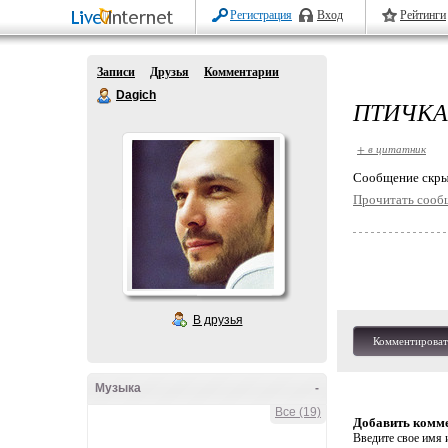
Регистрация
Вход
Рейтинги
Записи
Друзья
Комментарии
Dagich
ПТИЧКА
+ в цитатник
Cообщение скры
Прочитать сооб
В друзья
Комментироват
Музыка
-
Все (19)
Добавить комм
Введите свое имя и