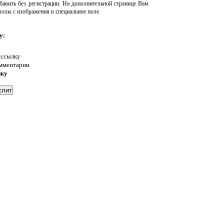
авить без регистрации. На дополнительной странице Вам
волы с изображения в специальное поле.
у:
 ссылку
омментарии
нку