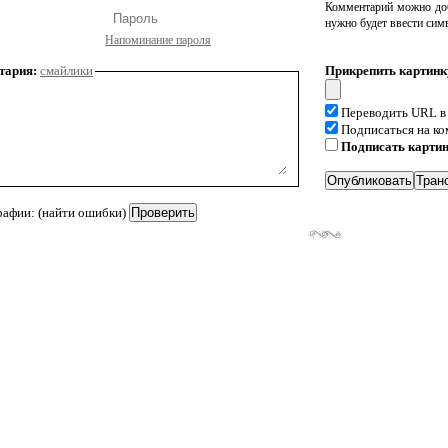
Комментарий можно доб
нужно будет ввести сим
Напоминание пароля
тария:
смайлики
Прикрепить картинк
Переводить URL в
Подписаться на к
Подписать карти
рафии: (найти ошибки)