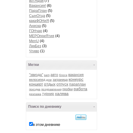
вотАфак
(7)
Вакансия!
(6)
ПараПлан
(5)
СынОтца
(5)
какаФОНиЯ
(5)
Аниска
(5)
ГОНчар
(4)
МЕРОприЯтия
(4)
MenU
(4)
ЛикБез
(3)
Чтиво
(1)
Метки
-
"звизда"
авто
вакансия
sam
блоги
конкурс
велосипед
заграница
дом
отдых
концерт
отпуск
параплан
работа
пробки
поездка
поздравления
халява
турнир
реклама
Поиск по дневнику
-
в этом дневнике