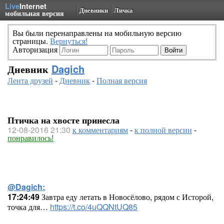
Live
Internet
Дневники
Личка
мобильная версия
Вы были перенаправлены на мобильную версию
страницы.
Вернуться!
Авторизация
Дневник
Dagich
Лента друзей
-
Дневник
-
Полная версия
Птичка на хвосте принесла
12-08-2016 21:30
к комментариям
-
к полной версии
-
понравилось!
@Dagich:
17:24:49
Завтра еду летать в Новосёлово, рядом с Исторой,
точка для…
https://t.co/4uQQNtUQ85