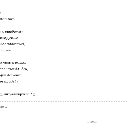
о.
омнилось.
жно ошибаться,
том ручьем,
у ж отдаваться,
 причем.
не можно только
ропитых бл...дей,
фиг девчонка
довых идей?
чъ
, визуализируешь? ;)
тво