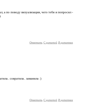
дал, а по поводу визуализации, чего тебя и попросил -
)
Ответить
С цитатой
В цитатник
атила.. совратила.. заманила :)
Ответить
С цитатой
В цитатник