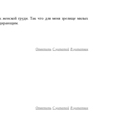
к женской груди. Так что для меня зрелище милых
здирающим.
Ответить
С цитатой
В цитатник
Ответить
С цитатой
В цитатник