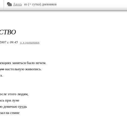
Авось
из (+ сутки) дневников
СТВО
2007 г. 09:45
+ в цитатник
лекциях заняться было нечем.
ную
настольную живопись.
х.
осле этого людям,
ась при луне
ою девичью грудь
зал на спине