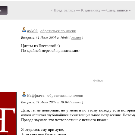
« Пред. запись
—
К дневнику
—
След. запись »
ь
avk00
обратиться по имени
Вторник, 31 Июля 2007 г. 10:03 (
ссылка
)
Цитата из Цветаевой :)
По крайней мере, ей приписывают
Раффычъ
обратиться по имени
Вторник, 31 Июля 2007 г. 10:04 (
ссылка
)
Дага, ты не поверишь, но у меня и по этому поводу есть история
охуел
испытал глубочайшее экзистенциальное потрясение. Потому ч
Правда звучало это четверостишье немного иначе:
Я отдалась ему при луне,
А он взял мои белые груди