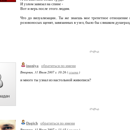
И узлом завязал на спине -
Вот и верь после этого людям.
Что до визуализации.. Ты же знаешь мое трепетное отношение 
розовоносых щенят, завязанных в узел, было бы слишком душера
inoniya
обратиться по имени
Вторник, 31 Июля 2007 г. 10:26 (
ссылка
)
и много ты узнал из настольной живописи?
Dagich
обратиться по имени
Вторник, 31 Июля 2007 г. 11:35 (
ссылка
)