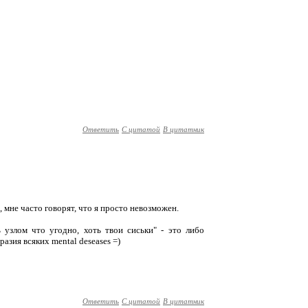
Ответить
С цитатой
В цитатник
, мне часто говорят, что я просто невозможен.
 узлом что угодно, хоть твои сиськи" - это либо
азия всяких mental deseases =)
Ответить
С цитатой
В цитатник