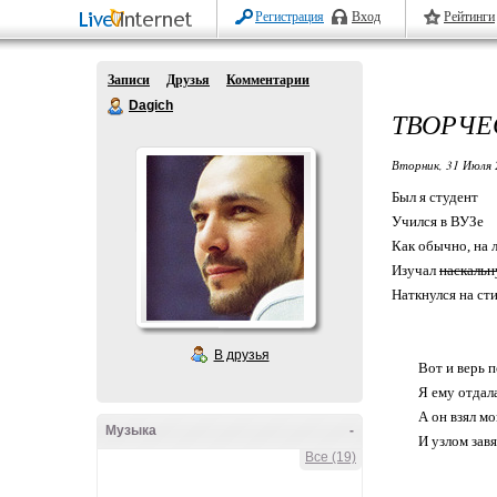
Регистрация
Вход
Рейтинги
Записи
Друзья
Комментарии
Dagich
ТВОРЧЕ
Вторник, 31 Июля 
Был я студент
Учился в ВУЗе
Как обычно, на 
Изучал
наскаль
Наткнулся на сти
В друзья
Вот и верь п
Я ему отдал
А он взял м
Музыка
-
И узлом завя
Все (19)