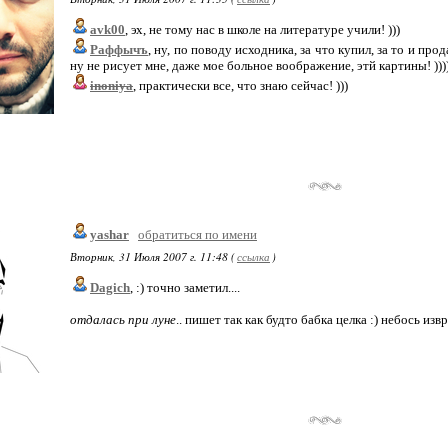
avk00
, эх, не тому нас в школе на литературе учили! )))
Раффычъ
, ну, по поводу исходника, за что купил, за то и про
ну не рисует мне, даже мое больное воображение, этй картины! )))
inoniya
, практически все, что знаю сейчас! )))
yashar
обратиться по имени
Вторник, 31 Июля 2007 г. 11:48 (
ссылка
)
Dagich
, :) точно заметил....
отдалась при луне
.. пишет так как будто бабка целка :) небось извр