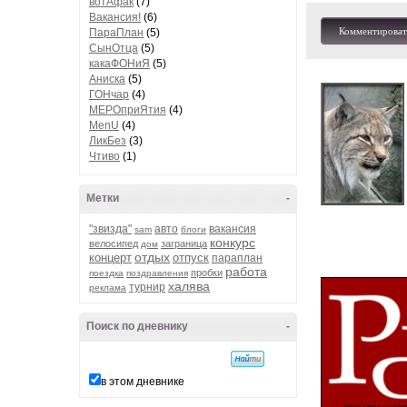
вотАфак
(7)
Вакансия!
(6)
Комментироват
ПараПлан
(5)
СынОтца
(5)
какаФОНиЯ
(5)
Аниска
(5)
ГОНчар
(4)
МЕРОприЯтия
(4)
MenU
(4)
ЛикБез
(3)
Чтиво
(1)
Метки
-
"звизда"
авто
вакансия
sam
блоги
конкурс
велосипед
заграница
дом
отдых
концерт
отпуск
параплан
работа
пробки
поездка
поздравления
халява
турнир
реклама
Поиск по дневнику
-
в этом дневнике