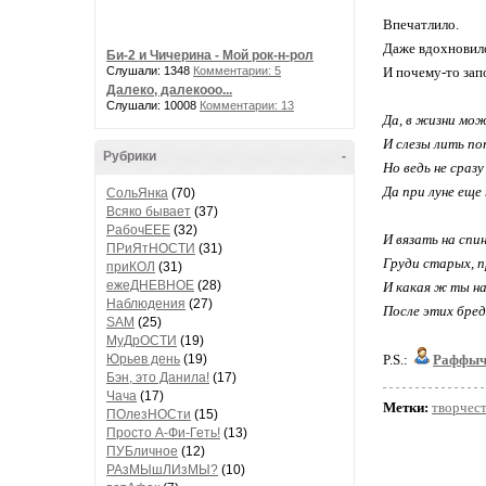
Впечатлило.
Даже вдохновил
Би-2 и Чичерина - Мой рок-н-рол
Слушали: 1348
Комментарии: 5
И почему-то зап
Далеко, далекооо...
Слушали: 10008
Комментарии: 13
Да, в жизни мо
И слезы лить по
Рубрики
-
Но ведь не сраз
Да при луне еще
СольЯнка
(70)
Всяко бывает
(37)
РабочЕЕЕ
(32)
И вязать на спи
ПРиЯтНОСТИ
(31)
Груди старых, п
приКОЛ
(31)
ежеДНЕВНОЕ
(28)
И какая ж ты на
Наблюдения
(27)
После этих бре
SAM
(25)
МуДрОСТИ
(19)
Юрьев день
(19)
P.S.:
Раффы
Бэн, это Данила!
(17)
Чача
(17)
Метки:
творчес
ПОлезНОСти
(15)
Просто А-Фи-Геть!
(13)
ПУБличное
(12)
РАзМЫшЛИзМЫ?
(10)