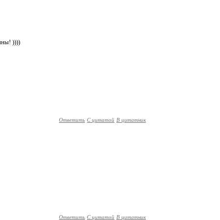
ны! ))))
Ответить
С цитатой
В цитатник
Ответить
С цитатой
В цитатник