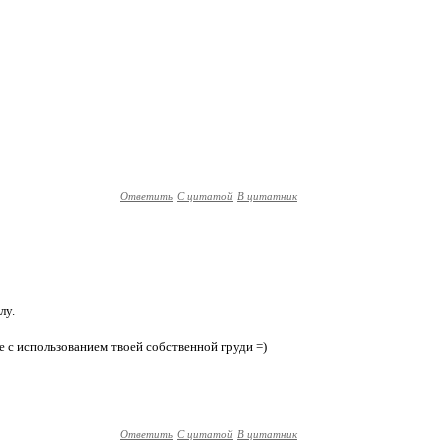
Ответить
С цитатой
В цитатник
лу.
же с использованием твоей собственной груди =)
Ответить
С цитатой
В цитатник