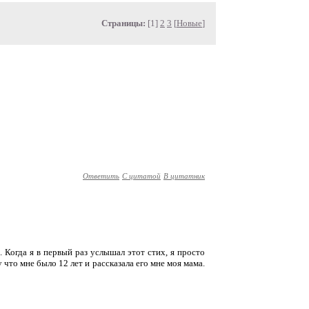
Страницы:
[1]
2
3
[
Новые
]
Ответить
С цитатой
В цитатник
. Когда я в первый раз услышал этот стих, я просто
то мне было 12 лет и рассказала его мне моя мама.